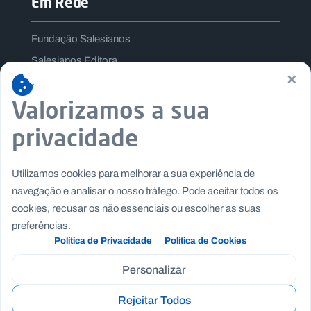
Em Rede
Fundação Salesianos
Salesianos Editora
×
Família Salesiana
Valorizamos a sua
Missão Dom Bosco
Jogos Nacionais Salesianos
privacidade
Utilizamos cookies para melhorar a sua experiência de
navegação e analisar o nosso tráfego. Pode aceitar todos os
cookies, recusar os não essenciais ou escolher as suas
preferências.
Política de Privacidade
Política de Cookies
Personalizar
Rejeitar Todos
Copyright © Fundação Salesianos