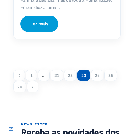
Família Salesiana, mas de toda a Humanidade.
Foram disso, uma...
Ler mais
1
…
21
22
23
24
25
26
NEWSLETTER
Receba as novidades dos