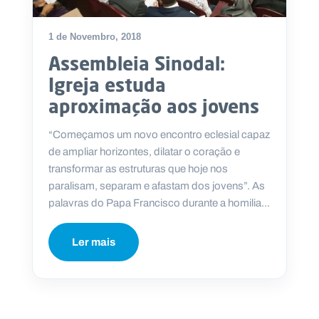
1 de Novembro, 2018
Assembleia Sinodal:
P
Igreja estuda
O
R
aproximação aos jovens
T
A
L
N
“Começamos um novo encontro eclesial capaz
A
C
de ampliar horizontes, dilatar o coração e
I
O
transformar as estruturas que hoje nos
N
A
paralisam, separam e afastam dos jovens”. As
L
S
palavras do Papa Francisco durante a homilia...
a
l
e
Ler mais
s
i
a
n
o
s