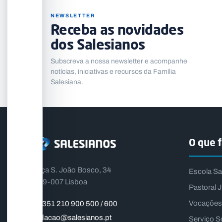
NEWSLETTER
Receba as novidades
dos Salesianos
Subscreva a nossa newsletter e acompanhe
notícias, iniciativas e recursos da Família
Salesiana.
O que 
Praça S. João Bosco, 34
Escola Sa
1399-007 Lisboa
Pastoral J
Vocações
+351 210 900 500 / 600
fundacao@salesianos.pt
Serviço S