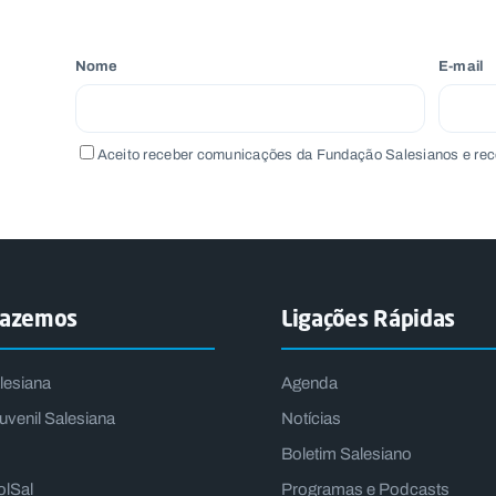
Nome
E-mail
Aceito receber comunicações da Fundação Salesianos e rec
fazemos
Ligações Rápidas
lesiana
Agenda
uvenil Salesiana
Notícias
Boletim Salesiano
olSal
Programas e Podcasts