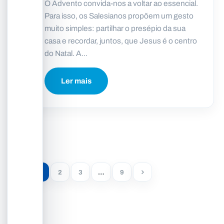
O Advento convida-nos a voltar ao essencial.
Para isso, os Salesianos propõem um gesto
muito simples: partilhar o presépio da sua
casa e recordar, juntos, que Jesus é o centro
do Natal. A...
Ler mais
1
2
3
…
9