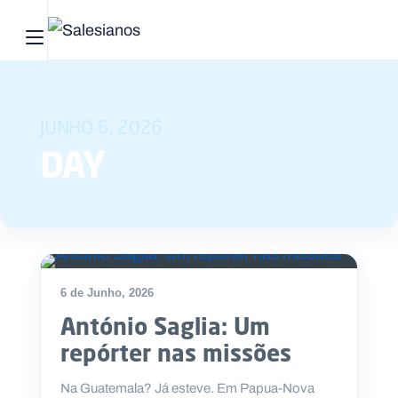
Abrir menu principal
Pesquisar no site
JUNHO 6, 2026
Início
DAY
Quem
somos
O
que
6 de Junho, 2026
fazemos
António Saglia: Um
Recursos
repórter nas missões
Notícias
Na Guatemala? Já esteve. Em Papua-Nova