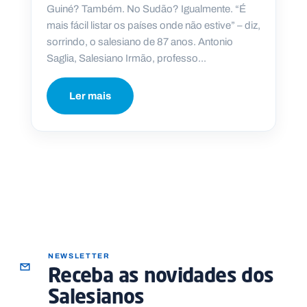
Guiné? Também. No Sudão? Igualmente. “É
mais fácil listar os países onde não estive” – diz,
sorrindo, o salesiano de 87 anos. Antonio
Saglia, Salesiano Irmão, professo...
P
O
R
Ler mais
T
A
L
N
A
C
I
O
N
A
L
S
a
l
e
s
i
NEWSLETTER
a
Receba as novidades dos
n
o
Salesianos
s