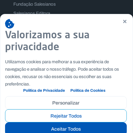
Fundação Salesianos
Salesianos Editora
×
Família Salesiana
Valorizamos a sua
Missão Dom Bosco
Jogos Nacionais Salesianos
privacidade
Utilizamos cookies para melhorar a sua experiência de
navegação e analisar o nosso tráfego. Pode aceitar todos os
cookies, recusar os não essenciais ou escolher as suas
preferências.
Política de Privacidade
Política de Cookies
Personalizar
Rejeitar Todos
Copyright © Fundação Salesianos
|
|
Recrutamento
Canal de Denúncia Interno
Politica de
Aceitar Todos
|
|
Privacidade
Politica de Cookies
Termos e Condições