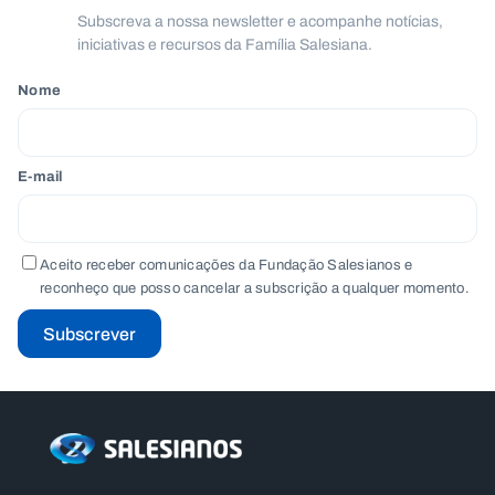
.
Subscreva a nossa newsletter e acompanhe notícias,
p
iniciativas e recursos da Família Salesiana.
t
Nome
A
C
g
o
e
n
E-mail
n
t
d
a
a
c
t
o
Aceito receber comunicações da Fundação Salesianos e
s
reconheço que posso cancelar a subscrição a qualquer momento.
N
e
Subscrever
w
s
l
e
tt
e
r