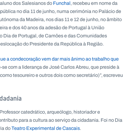
 aluno dos Salesianos do
Funchal
, recebeu em nome da
ública no dia 11 de junho, numa cerimónia no Palácio de
utónoma da Madeira, nos dias 11 e 12 de junho, no âmbito
ra e dos 40 anos da adesão de Portugal à União
do Dia de Portugal, de Camões e das Comunidades
deslocação do Presidente da República à Região.
 que a condecoração vem dar mais ânimo ao trabalho que
de-se com a liderança de José Carlos Abreu, que preside à
 como tesoureiro e outros dois como secretário)”, escreveu
idadania
 Professor catedrático, arqueólogo, historiador e
tributo para a cultura ao serviço da cidadania. Foi no Dia
ria do
Teatro Experimental de Cascais
.