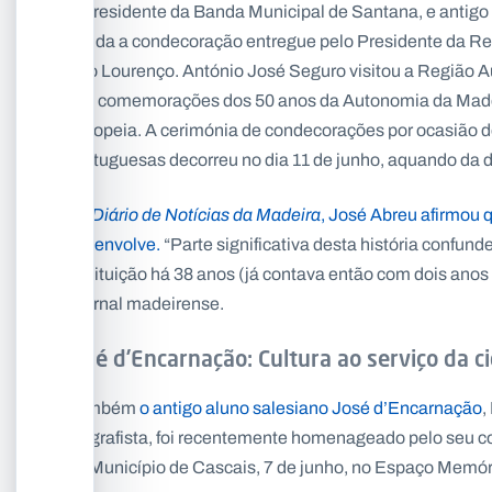
O presidente da Banda Municipal de Santana, e antigo
banda a condecoração entregue pelo Presidente da Rep
São Lourenço. António José Seguro visitou a Região A
das comemorações dos 50 anos da Autonomia da Madei
Europeia. A cerimónia de condecorações por ocasião 
Portuguesas decorreu no dia 11 de junho, aquando da 
Ao
Diário de Notícias da Madeira
, José Abreu afirmou
desenvolve.
“Parte significativa desta história confun
instituição há 38 anos (já contava então com dois anos
o jornal madeirense.
José d’Encarnação: Cultura ao serviço da c
Também
o antigo aluno salesiano José d’Encarnação
,
epigrafista, foi recentemente homenageado pelo seu con
do Município de Cascais, 7 de junho, no Espaço Memó