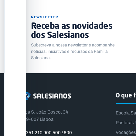
NEWSLETTER
Receba as novidades
dos Salesianos
Subscreva a nossa newsletter e acompanhe
notícias, iniciativas e recursos da Família
Salesiana.
O que 
Praça S. João Bosco, 34
Escola Sa
1399-007 Lisboa
Pastoral J
Vocações
+351 210 900 500 / 600