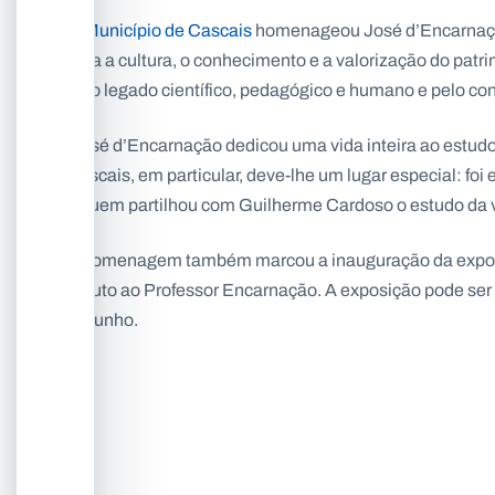
O
Município de Cascais
homenageou José d’Encarnação
para a cultura, o conhecimento e a valorização do patr
pelo legado científico, pedagógico e humano e pelo co
“José d’Encarnação dedicou uma vida inteira ao estudo
Cascais, em particular, deve-lhe um lugar especial: fo
e quem partilhou com Guilherme Cardoso o estudo da vil
A homenagem também marcou a inauguração da expos
tributo ao Professor Encarnação. A exposição pode ser 
de junho.