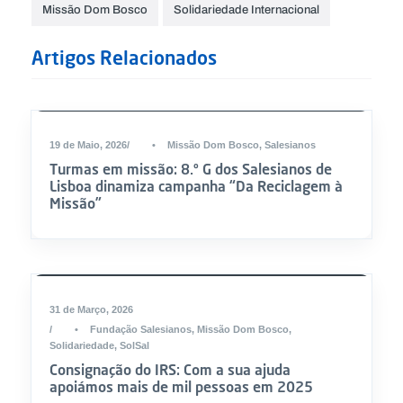
Missão Dom Bosco
Solidariedade Internacional
Artigos Relacionados
19 de Maio, 2026
•
Missão Dom Bosco
,
Salesianos
Turmas em missão: 8.º G dos Salesianos de
Lisboa dinamiza campanha “Da Reciclagem à
Missão”
DESTAQUE
31 de Março, 2026
•
Fundação Salesianos
,
Missão Dom Bosco
,
Solidariedade
,
SolSal
Consignação do IRS: Com a sua ajuda
apoiámos mais de mil pessoas em 2025