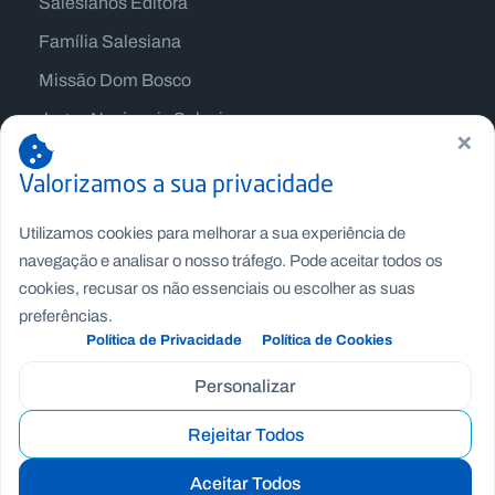
Salesianos Editora
Família Salesiana
Missão Dom Bosco
Jogos Nacionais Salesianos
×
Valorizamos a sua privacidade
Utilizamos cookies para melhorar a sua experiência de
navegação e analisar o nosso tráfego. Pode aceitar todos os
cookies, recusar os não essenciais ou escolher as suas
preferências.
Política de Privacidade
Política de Cookies
Personalizar
Copyright © Fundação Salesianos
Rejeitar Todos
Recrutamento
|
Canal de Denúncia Interno
|
Politica de
Privacidade
|
Politica de Cookies
|
Termos e Condições
Aceitar Todos