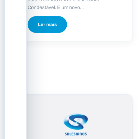
Condestável. É um novo...
Ler mais