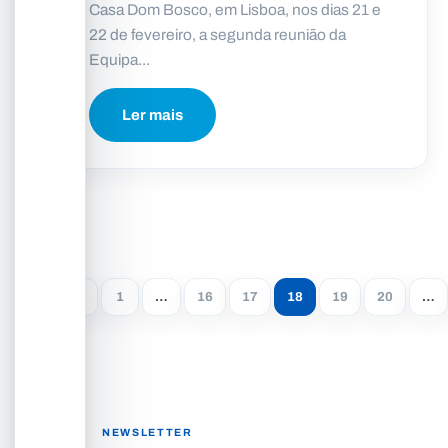
Casa Dom Bosco, em Lisboa, nos dias 21 e
22 de fevereiro, a segunda reunião da
Equipa...
Ler mais
1
…
16
17
18
19
20
…
NEWSLETTER