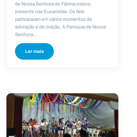
de Nossa Senhora de Fátima esteve
presente nas Eucaristias. Os fiéis
participaram em vários momentos de
adoração e de oração. A Paróquia de Nossa
Senhora...
Ler mais