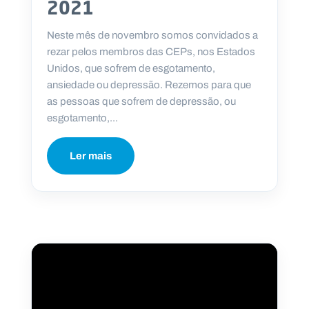
2021
Neste mês de novembro somos convidados a
rezar pelos membros das CEPs, nos Estados
Unidos, que sofrem de esgotamento,
ansiedade ou depressão. Rezemos para que
as pessoas que sofrem de depressão, ou
esgotamento,...
Ler mais