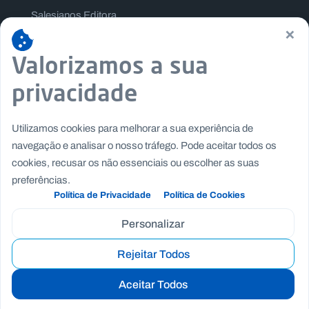
Salesianos Editora
×
Família Salesiana
Valorizamos a sua
Missão Dom Bosco
Jogos Nacionais Salesianos
privacidade
Utilizamos cookies para melhorar a sua experiência de
navegação e analisar o nosso tráfego. Pode aceitar todos os
cookies, recusar os não essenciais ou escolher as suas
preferências.
Política de Privacidade
Política de Cookies
Personalizar
Rejeitar Todos
Copyright © Fundação Salesianos
|
|
Recrutamento
Canal de Denúncia Interno
Politica de
Aceitar Todos
|
|
Privacidade
Politica de Cookies
Termos e Condições