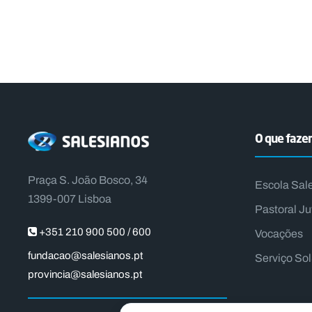
O que faz
Praça S. João Bosco, 34
Escola Sal
1399-007 Lisboa
Pastoral Ju
+351 210 900 500 / 600
Vocações
fundacao@salesianos.pt
Serviço So
provincia@salesianos.pt