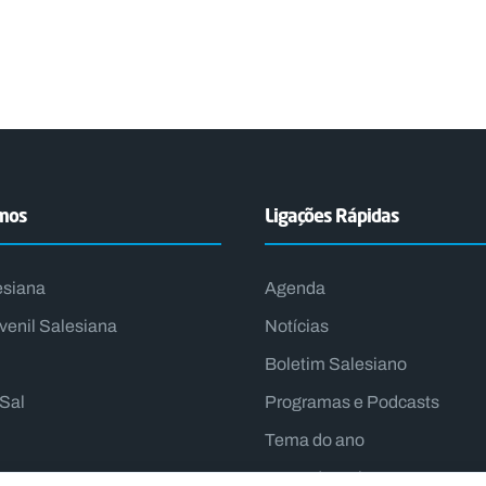
emos
Ligações Rápidas
esiana
Agenda
venil Salesiana
Notícias
Boletim Salesiano
lSal
Programas e Podcasts
Tema do ano
Lema do Reitor-Mor