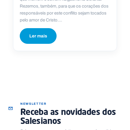
Rezemos, também, para que os corações dos
responsáveis por este conflito sejam tocados
pelo amor de Cristo....
P
O
Ler mais
R
T
A
L
N
A
C
I
O
N
A
L
S
a
l
e
s
NEWSLETTER
i
Receba as novidades dos
a
n
Salesianos
o
s