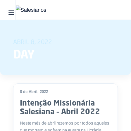
Abrir menu principal
Pesquisar no site
ABRIL 8, 2022
Início
DAY
Quem
somos
O
que
8 de Abril, 2022
fazemos
Intenção Missionária
Salesiana – Abril 2022
Recursos
Neste mês de abril rezemos por todos aqueles
Notícias
que morrem e sofrem na guerra na Ucrânia.