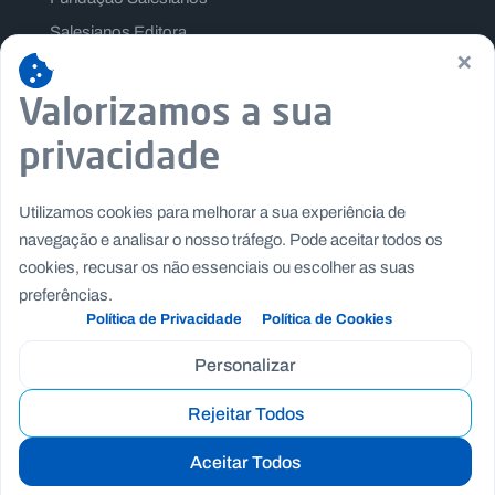
Salesianos Editora
×
Família Salesiana
Valorizamos a sua
Missão Dom Bosco
Jogos Nacionais Salesianos
privacidade
Utilizamos cookies para melhorar a sua experiência de
navegação e analisar o nosso tráfego. Pode aceitar todos os
cookies, recusar os não essenciais ou escolher as suas
preferências.
Política de Privacidade
Política de Cookies
Personalizar
Rejeitar Todos
Copyright © Fundação Salesianos
|
|
Recrutamento
Canal de Denúncia Interno
Politica de
Aceitar Todos
|
|
Privacidade
Politica de Cookies
Termos e Condições