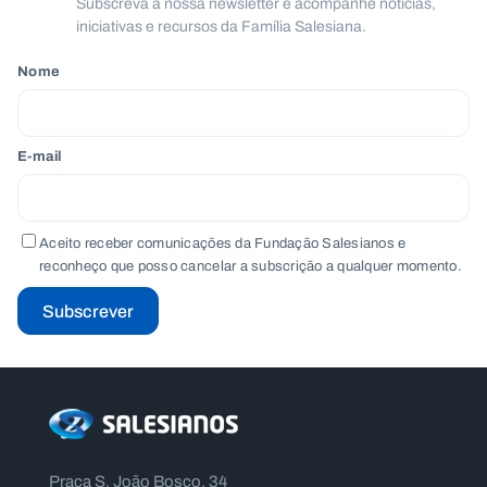
Subscreva a nossa newsletter e acompanhe notícias,
.
iniciativas e recursos da Família Salesiana.
p
t
Nome
A
C
g
o
E-mail
e
n
n
t
d
a
a
c
t
Aceito receber comunicações da Fundação Salesianos e
o
s
reconheço que posso cancelar a subscrição a qualquer momento.
N
Subscrever
e
w
s
l
e
tt
e
r
Praça S. João Bosco, 34