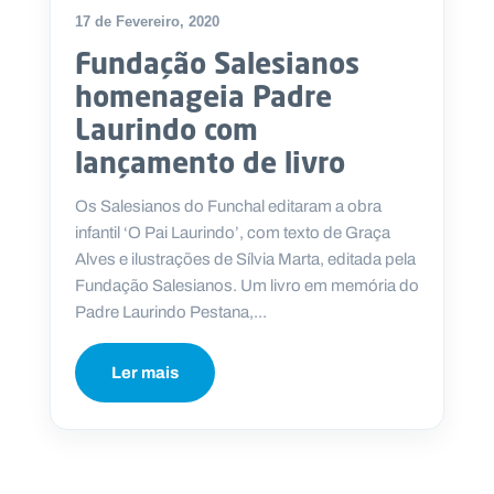
17 de Fevereiro, 2020
Fundação Salesianos
homenageia Padre
P
Laurindo com
O
R
lançamento de livro
T
A
L
N
Os Salesianos do Funchal editaram a obra
A
C
infantil ‘O Pai Laurindo’, com texto de Graça
I
O
Alves e ilustrações de Sílvia Marta, editada pela
N
A
Fundação Salesianos. Um livro em memória do
L
S
Padre Laurindo Pestana,...
a
l
e
Ler mais
s
i
a
n
o
s