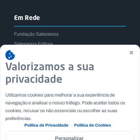
Em Rede
Fundação Salesianos
Salesianos Editora
×
Família Salesiana
Valorizamos a sua
Missão Dom Bosco
Jogos Nacionais Salesianos
privacidade
Utilizamos cookies para melhorar a sua experiência de
navegação e analisar o nosso tráfego. Pode aceitar todos os
cookies, recusar os não essenciais ou escolher as suas
preferências.
Política de Privacidade
Política de Cookies
Personalizar