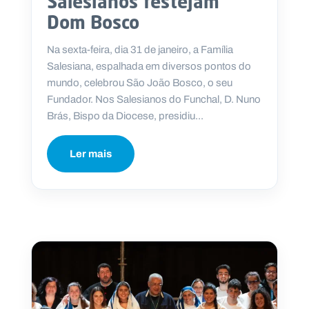
Salesianos festejam
Dom Bosco
Na sexta-feira, dia 31 de janeiro, a Família
Salesiana, espalhada em diversos pontos do
mundo, celebrou São João Bosco, o seu
Fundador. Nos Salesianos do Funchal, D. Nuno
Brás, Bispo da Diocese, presidiu...
Ler mais