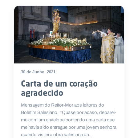
.
p
t
A
C
g
o
e
n
n
t
d
a
a
c
t
o
30 de Junho, 2021
s
Carta de um coração
N
e
agradecido
w
s
l
Mensagem do Reitor-Mor aos leitores do
e
Boletim Salesiano. «Quase por acaso, deparei-
tt
e
me com um envelope contendo uma carta que
r
me havia sido entregue por uma jovem senhora
quando visitei a obra salesiana da...