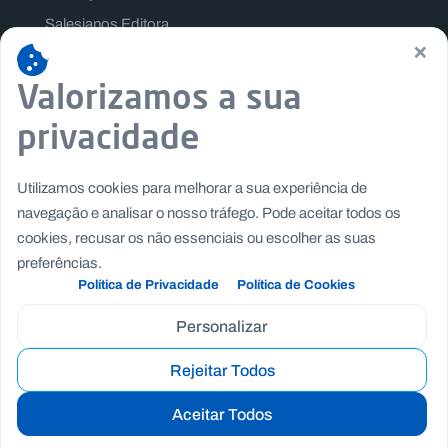
Salesianos Editora
×
Família Salesiana
Valorizamos a sua
Missão Dom Bosco
Jogos Nacionais Salesianos
privacidade
Utilizamos cookies para melhorar a sua experiência de
navegação e analisar o nosso tráfego. Pode aceitar todos os
cookies, recusar os não essenciais ou escolher as suas
preferências.
Política de Privacidade
Política de Cookies
Personalizar
Rejeitar Todos
Copyright © Fundação Salesianos
|
|
Recrutamento
Canal de Denúncia Interno
Politica de
Aceitar Todos
|
|
Privacidade
Politica de Cookies
Termos e Condições