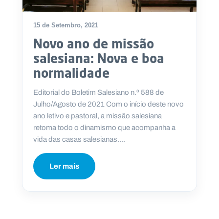
15 de Setembro, 2021
Novo ano de missão
P
salesiana: Nova e boa
O
R
normalidade
T
A
L
N
Editorial do Boletim Salesiano n.º 588 de
A
C
Julho/Agosto de 2021 Com o início deste novo
I
O
ano letivo e pastoral, a missão salesiana
N
A
retoma todo o dinamismo que acompanha a
L
S
vida das casas salesianas....
a
l
e
Ler mais
s
i
a
n
o
s