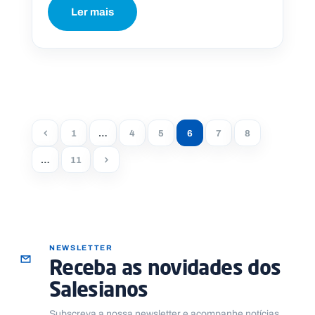
Ler mais
1
…
4
5
6
7
8
…
11
NEWSLETTER
Receba as novidades dos
Salesianos
Subscreva a nossa newsletter e acompanhe notícias,