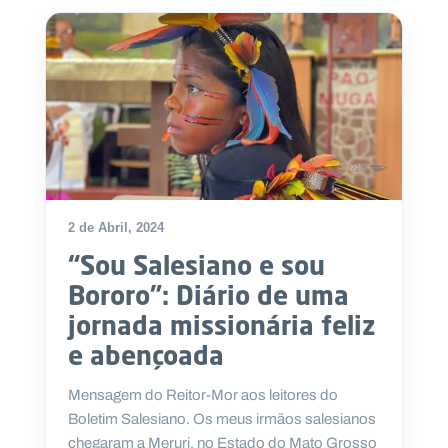
.
p
t
A
C
g
o
e
n
n
t
d
a
a
c
t
o
2 de Abril, 2024
s
“Sou Salesiano e sou
N
Bororo”: Diário de uma
e
w
jornada missionária feliz
s
l
e abençoada
e
tt
e
Mensagem do Reitor-Mor aos leitores do
r
Boletim Salesiano. Os meus irmãos salesianos
chegaram a Meruri, no Estado do Mato Grosso