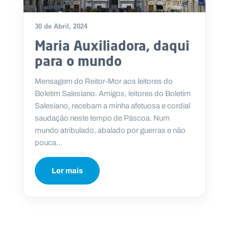
30 de Abril, 2024
Maria Auxiliadora, daqui
P
para o mundo
O
R
T
A
Mensagem do Reitor-Mor aos leitores do
L
N
Boletim Salesiano. Amigos, leitores do Boletim
A
C
Salesiano, recebam a minha afetuosa e cordial
I
O
saudação neste tempo de Páscoa. Num
N
A
mundo atribulado, abalado por guerras e não
L
S
pouca...
a
l
e
Ler mais
s
i
a
n
o
s