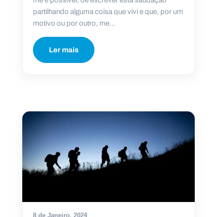
me é possível, de escrever esta saudação
partilhando alguma coisa que vivi e que, por um
motivo ou por outro, me...
Ler mais
8 de Janeiro, 2024