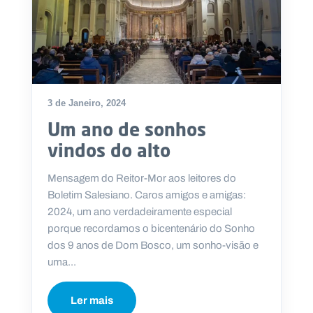
3 de Janeiro, 2024
Um ano de sonhos
vindos do alto
Mensagem do Reitor-Mor aos leitores do
Boletim Salesiano. Caros amigos e amigas:
2024, um ano verdadeiramente especial
porque recordamos o bicentenário do Sonho
dos 9 anos de Dom Bosco, um sonho-visão e
uma...
Ler mais