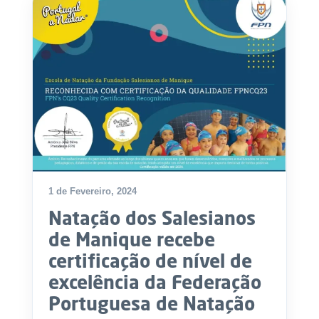
.
p
t
A
C
g
o
e
n
n
t
d
a
a
c
t
o
s
1 de Fevereiro, 2024
N
e
Natação dos Salesianos
w
s
de Manique recebe
l
e
certificação de nível de
tt
e
excelência da Federação
r
Portuguesa de Natação