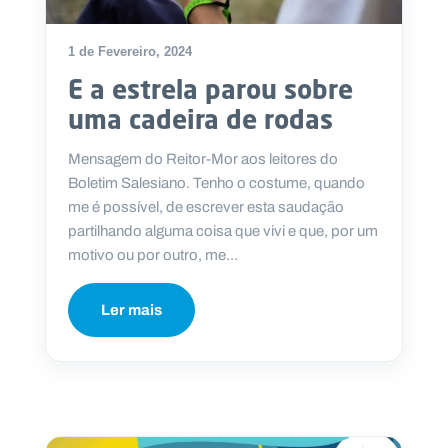
1 de Fevereiro, 2024
E a estrela parou sobre
P
uma cadeira de rodas
O
R
T
A
Mensagem do Reitor-Mor aos leitores do
L
N
Boletim Salesiano. Tenho o costume, quando
A
C
me é possível, de escrever esta saudação
I
O
partilhando alguma coisa que vivi e que, por um
N
A
motivo ou por outro, me...
L
S
a
Ler mais
l
e
s
i
a
n
o
s