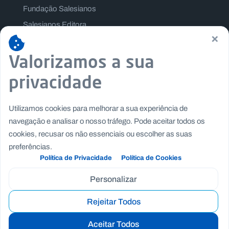
Fundação Salesianos
Salesianos Editora
×
Família Salesiana
Valorizamos a sua
Missão Dom Bosco
Jogos Nacionais Salesianos
privacidade
Utilizamos cookies para melhorar a sua experiência de
navegação e analisar o nosso tráfego. Pode aceitar todos os
cookies, recusar os não essenciais ou escolher as suas
preferências.
Política de Privacidade
Política de Cookies
Personalizar
Rejeitar Todos
Copyright © Fundação Salesianos
|
|
Recrutamento
Canal de Denúncia Interno
Politica de
Aceitar Todos
|
|
Privacidade
Politica de Cookies
Termos e Condições