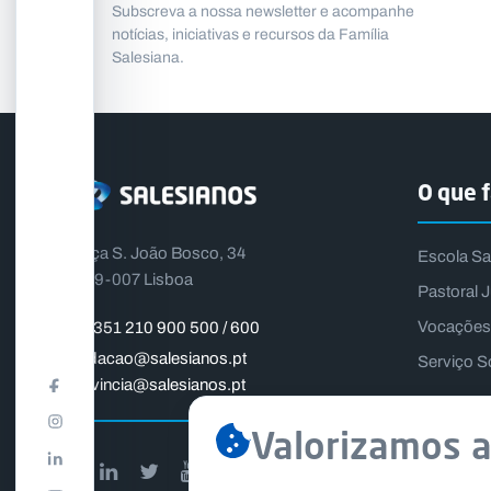
Subscreva a nossa newsletter e acompanhe
notícias, iniciativas e recursos da Família
Salesiana.
O que 
Praça S. João Bosco, 34
Escola Sa
1399-007 Lisboa
Pastoral J
Vocações
+351 210 900 500 / 600
fundacao@salesianos.pt
Serviço S
provincia@salesianos.pt
Valorizamos a