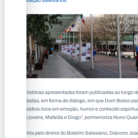
Fundação Salesianos
.
As histórias apresentadas foram publicadas ao longo d
contadas, em forma de diálogo, em que Dom Bosco part
episódios ricos em emoção, humor e conteúdo espiritua
dois jovens, Mafalda e Diogo”, pormenoriza Nuno Qua
Escrita pelo diretor do Boletim Salesiano, Diácono J