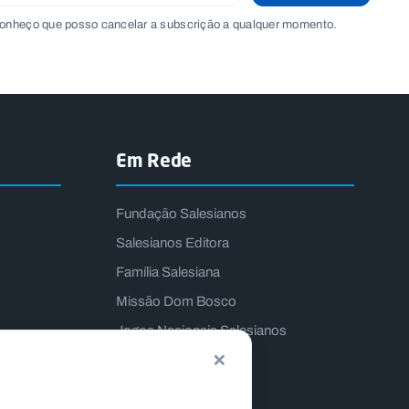
onheço que posso cancelar a subscrição a qualquer momento.
Em Rede
Fundação Salesianos
Salesianos Editora
Família Salesiana
Missão Dom Bosco
Jogos Nacionais Salesianos
×