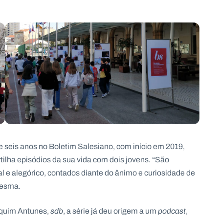
e seis anos no Boletim Salesiano, com início em 2019,
ilha episódios da sua vida com dois jovens. “São
l e alegórico, contados diante do ânimo e curiosidade de
resma.
oaquim Antunes,
sdb
, a série já deu origem a um
podcast
,