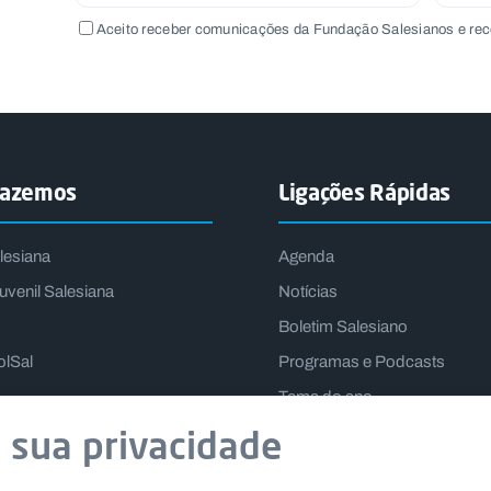
Aceito receber comunicações da Fundação Salesianos e rec
fazemos
Ligações Rápidas
lesiana
Agenda
uvenil Salesiana
Notícias
Boletim Salesiano
olSal
Programas e Podcasts
Tema do ano
Lema do Reitor-Mor
 sua privacidade