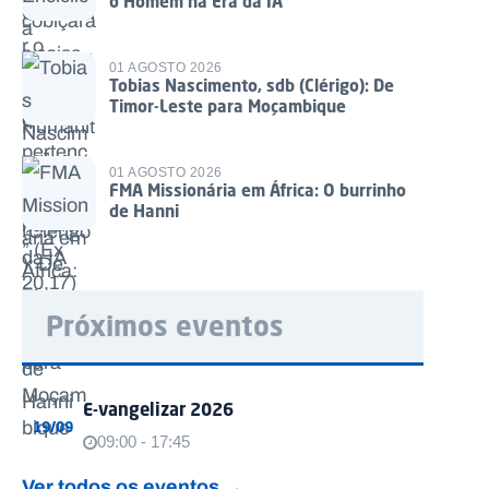
o Homem na Era da IA
01 AGOSTO 2026
Tobias Nascimento, sdb (Clérigo): De
Timor-Leste para Moçambique
01 AGOSTO 2026
FMA Missionária em África: O burrinho
de Hanni
Próximos eventos
E-vangelizar 2026
19/09
09:00 - 17:45
Ver todos os eventos →