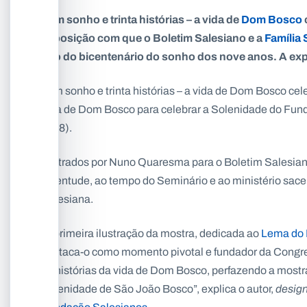
“Um sonho e trinta histórias – a vida de
Dom Bosco
exposição com que o Boletim Salesiano e a
Família 
ano do bicentenário do sonho dos nove anos.
A exp
“Um sonho e trinta histórias – a vida de Dom Bosco cel
vida de Dom Bosco para celebrar a Solenidade do Fun
1888).
Ilustrados por Nuno Quaresma para o Boletim Salesiano
juventude, ao tempo do Seminário e ao ministério sacer
Salesiana.
“A primeira ilustração da mostra, dedicada ao
Lema do 
destaca-o como momento pivotal e fundador da Congreg
as histórias da vida de Dom Bosco, perfazendo a mostra
Solenidade de São João Bosco”, explica o autor,
desig