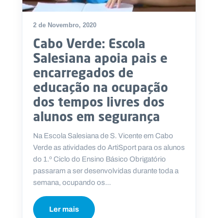
2 de Novembro, 2020
Cabo Verde: Escola
P
Salesiana apoia pais e
O
R
encarregados de
T
A
L
educação na ocupação
N
A
dos tempos livres dos
C
I
O
alunos em segurança
N
A
L
S
Na Escola Salesiana de S. Vicente em Cabo
a
Verde as atividades do ArtiSport para os alunos
l
do 1.º Ciclo do Ensino Básico Obrigatório
e
s
passaram a ser desenvolvidas durante toda a
i
semana, ocupando os...
a
n
o
Ler mais
s