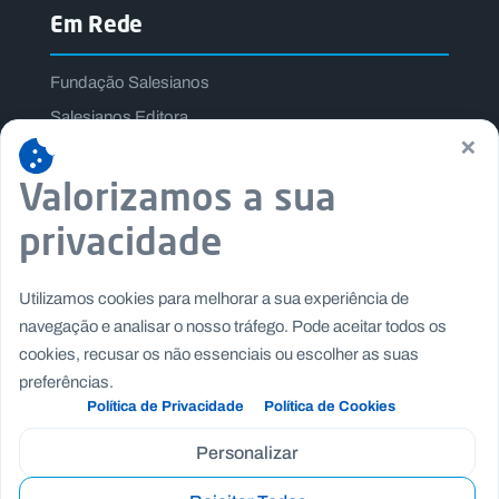
Em Rede
Fundação Salesianos
Salesianos Editora
×
Família Salesiana
Valorizamos a sua
Missão Dom Bosco
Jogos Nacionais Salesianos
privacidade
Utilizamos cookies para melhorar a sua experiência de
navegação e analisar o nosso tráfego. Pode aceitar todos os
cookies, recusar os não essenciais ou escolher as suas
preferências.
Política de Privacidade
Política de Cookies
Personalizar