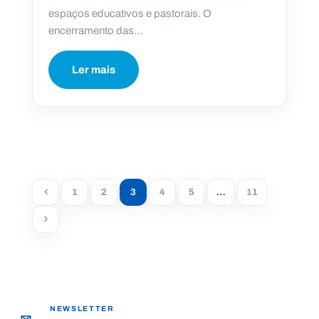
espaços educativos e pastorais. O
encerramento das...
Ler mais
1
2
3
4
5
…
11
NEWSLETTER