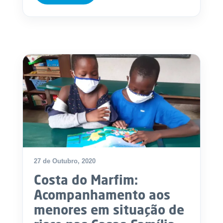
.
p
t
A
C
g
o
e
n
n
t
d
a
a
c
t
o
s
N
e
w
s
27 de Outubro, 2020
l
Costa do Marfim:
e
tt
Acompanhamento aos
e
r
menores em situação de