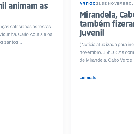
nil animam as
ARTIGO
21 DE NOVEMBRO,
Mirandela, Cab
também fizera
ças salesianas as festas
Juvenil
Vicunha, Carlo Acutis e os
ros santos…
(Notícia atualizada para in
novembro, 15h10) As comu
de Mirandela, Cabo Verde,
Ler mais