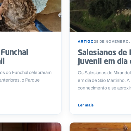
ARTIGO
28 DE NOVEMBRO,
 Funchal
Salesianos de 
il
Juvenil em dia
nos do Funchal celebraram
Os Salesianos de Mirandel
anteriores, o Parque
em dia de São Martinho. A
conhecimento e se aprox
Ler mais