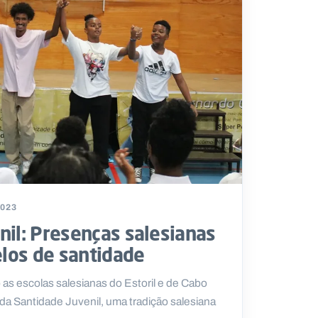
2023
nil: Presenças salesianas
los de santidade
 as escolas salesianas do Estoril e de Cabo
da Santidade Juvenil, uma tradição salesiana