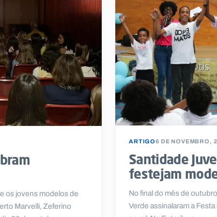
ARTIGO
6 DE NOVEMBRO, 
Santidade Juve
ebram
festejam mode
No final do mês de outubro
e os jovens modelos de
Verde assinalaram a Festa 
rto Marvelli, Zeferino