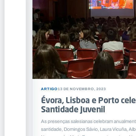
ARTIGO
13 DE NOVEMBRO, 2023
Évora, Lisboa e Porto cel
Santidade Juvenil
As presenças salesianas celebram anualment
santidade, Domingos Sávio, Laura Vicuña, Albe