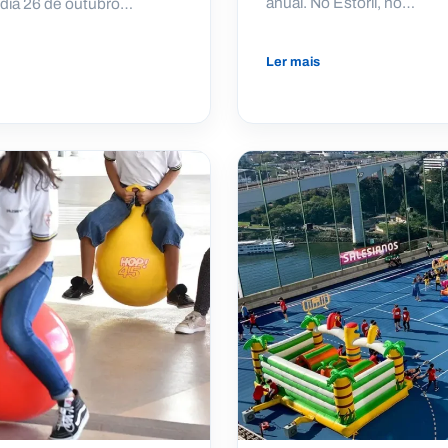
anual. No Estoril, no…
 dia 26 de outubro…
Ler mais