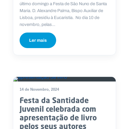
último domingo a Festa de São Nuno de Santa
Maria. D. Alexandre Palma, Bispo Auxiliar de
Lisboa, presidiu à Eucaristia. No dia 10 de
novembro, pelas...
P
O
R
Ler mais
T
A
L
N
A
C
I
O
N
A
L
S
a
14 de Novembro, 2024
l
e
Festa da Santidade
s
i
Juvenil celebrada com
a
apresentação de livro
n
o
pelos seus autores
s