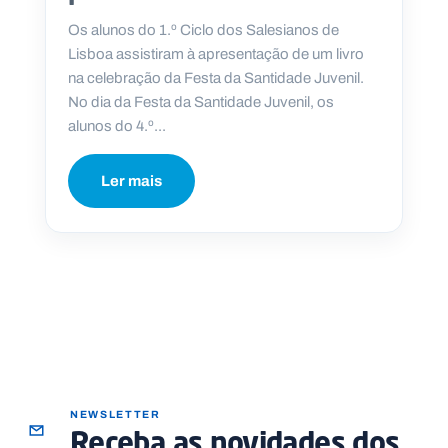
.
p
Os alunos do 1.º Ciclo dos Salesianos de
t
Lisboa assistiram à apresentação de um livro
na celebração da Festa da Santidade Juvenil.
No dia da Festa da Santidade Juvenil, os
A
C
alunos do 4.º...
g
o
e
n
n
t
d
a
Ler mais
a
c
t
o
s
N
e
w
s
l
e
tt
e
r
NEWSLETTER
Receba as novidades dos