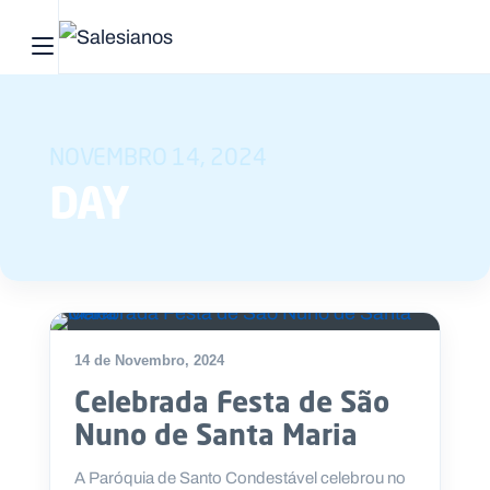
Abrir menu principal
Pesquisar no site
NOVEMBRO 14, 2024
Início
DAY
Quem
somos
O
que
14 de Novembro, 2024
fazemos
Celebrada Festa de São
Recursos
Nuno de Santa Maria
Notícias
A Paróquia de Santo Condestável celebrou no