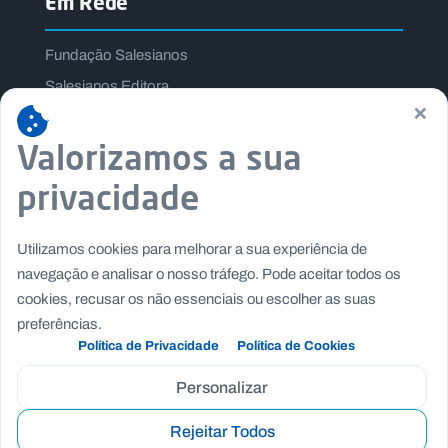
Em Rede
Fundação Salesianos
Salesianos Editora
×
Família Salesiana
Valorizamos a sua
Missão Dom Bosco
Jogos Nacionais Salesianos
privacidade
Utilizamos cookies para melhorar a sua experiência de
navegação e analisar o nosso tráfego. Pode aceitar todos os
cookies, recusar os não essenciais ou escolher as suas
preferências.
Política de Privacidade
Política de Cookies
Personalizar
Rejeitar Todos
Copyright © Fundação Salesianos