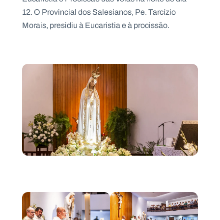
.
12. O Provincial dos Salesianos, Pe. Tarcízio
p
t
Morais, presidiu à Eucaristia e à procissão.
A
C
g
o
e
n
n
t
d
a
a
c
t
o
s
N
e
w
s
l
e
tt
e
r