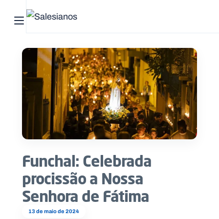
Abrir menu principal
Pesquisar no site
Início
Quem
somos
O
que
Funchal: Celebrada
fazemos
procissão a Nossa
Recursos
Senhora de Fátima
Notícias
13 de maio de 2024