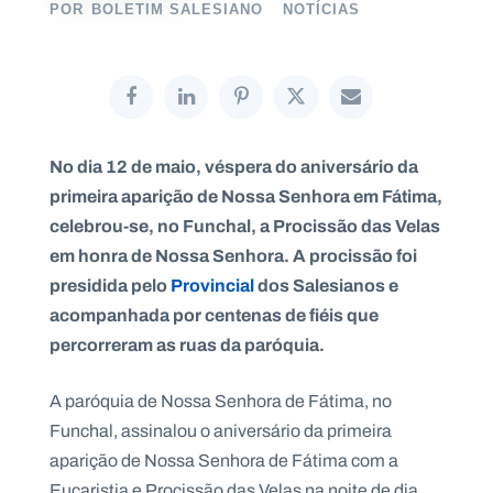
POR
BOLETIM SALESIANO
NOTÍCIAS
P
O
R
T
No dia 12 de maio, véspera do aniversário da
A
L
primeira aparição de Nossa Senhora em Fátima,
N
A
celebrou-se, no Funchal, a Procissão das Velas
C
I
O
em honra de Nossa Senhora. A procissão foi
N
A
presidida pelo
Provincial
dos Salesianos e
L
S
acompanhada por centenas de fiéis que
a
percorreram as ruas da paróquia.
l
e
s
A paróquia de Nossa Senhora de Fátima, no
i
a
Funchal, assinalou o aniversário da primeira
n
aparição de Nossa Senhora de Fátima com a
o
s
Eucaristia e Procissão das Velas na noite de dia