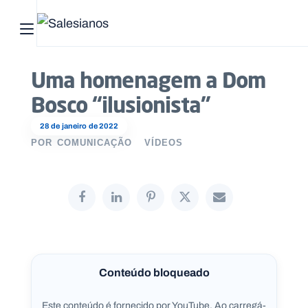
Abrir menu principal
Pesquisar no site
Uma homenagem a Dom
Bosco “ilusionista”
Início
28 de janeiro de 2022
Quem
POR
COMUNICAÇÃO
VÍDEOS
somos
O
que
fazemos
Recursos
Conteúdo bloqueado
Notícias
Este conteúdo é fornecido por YouTube. Ao carregá-