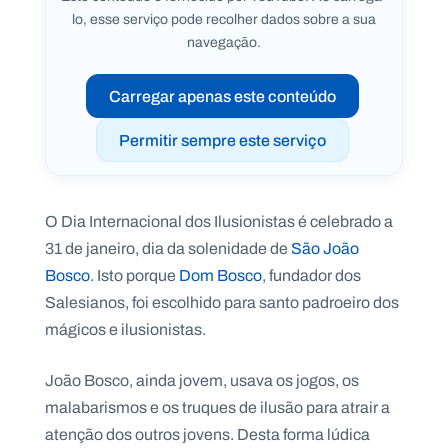
lo, esse serviço pode recolher dados sobre a sua
navegação.
Carregar apenas este conteúdo
P
O
R
Permitir sempre este serviço
T
A
L
N
A
C
I
O Dia Internacional dos Ilusionistas é celebrado a
O
N
31 de janeiro, dia da solenidade de
São João
A
L
Bosco
. Isto porque
Dom Bosco
, fundador dos
S
a
Salesianos, foi escolhido para santo padroeiro dos
l
mágicos e ilusionistas.
e
s
i
João Bosco, ainda jovem, usava os jogos, os
a
n
malabarismos e os truques de ilusão para atrair a
o
atenção dos outros jovens. Desta forma lúdica
s