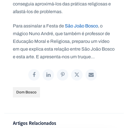
.
conseguia aproximá-los das práticas religiosas e
p
afastá-los de problemas.
t
Para assinalar a Festa de
São João Bosco
, o
A
C
mágico Nuno André, que também é professor de
g
o
Educação Moral e Religiosa, preparou um vídeo
e
n
n
t
em que explica esta relação entre São João Bosco
d
a
a
c
e esta arte. E apresenta-nos um truque…
t
o
s
N
e
w
Dom Bosco
s
l
e
tt
e
r
Artigos Relacionados