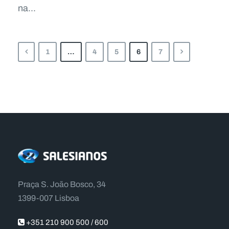
na...
1
…
4
5
6
7
Praça S. João Bosco, 34
1399-007 Lisboa
+351 210 900 500 / 600