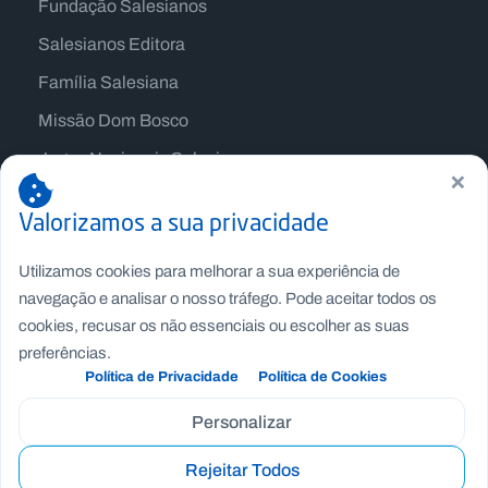
Fundação Salesianos
Salesianos Editora
Família Salesiana
Missão Dom Bosco
Jogos Nacionais Salesianos
×
Valorizamos a sua privacidade
Utilizamos cookies para melhorar a sua experiência de
navegação e analisar o nosso tráfego. Pode aceitar todos os
cookies, recusar os não essenciais ou escolher as suas
preferências.
Política de Privacidade
Política de Cookies
Personalizar
Copyright © Fundação Salesianos
Rejeitar Todos
Recrutamento
|
Canal de Denúncia Interno
|
Politica de