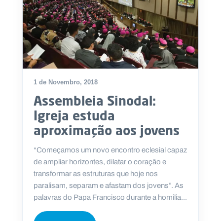
1 de Novembro, 2018
Assembleia Sinodal:
Igreja estuda
aproximação aos jovens
“Começamos um novo encontro eclesial capaz
de ampliar horizontes, dilatar o coração e
transformar as estruturas que hoje nos
paralisam, separam e afastam dos jovens”. As
palavras do Papa Francisco durante a homilia...