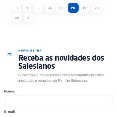
1
…
24
25
26
27
28
29
NEWSLETTER
Receba as novidades dos
Salesianos
Subscreva a nossa newsletter e acompanhe notícias,
iniciativas e recursos da Família Salesiana.
Nome
E-mail