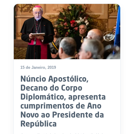
.
p
t
A
C
g
o
e
n
n
t
d
a
a
c
t
o
15 de Janeiro, 2019
s
Núncio Apostólico,
N
Decano do Corpo
e
w
Diplomático, apresenta
s
l
cumprimentos de Ano
e
tt
Novo ao Presidente da
e
r
República