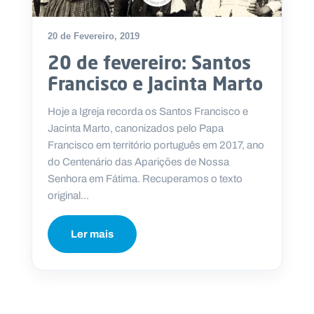
20 de Fevereiro, 2019
20 de fevereiro: Santos
P
Francisco e Jacinta Marto
O
R
T
A
Hoje a Igreja recorda os Santos Francisco e
L
N
Jacinta Marto, canonizados pelo Papa
A
C
Francisco em território português em 2017, ano
I
O
do Centenário das Aparições de Nossa
N
A
Senhora em Fátima. Recuperamos o texto
L
original...
S
a
l
e
Ler mais
s
i
a
n
o
s