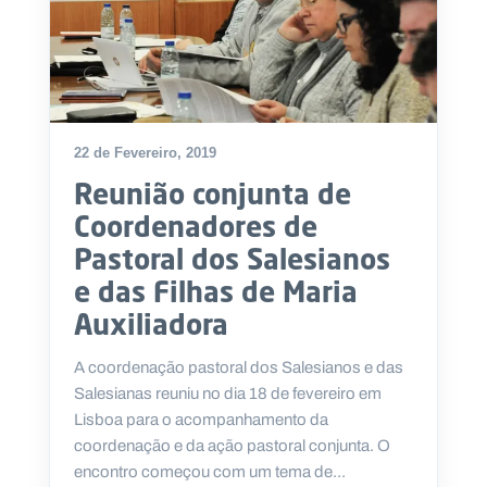
.
p
t
A
C
g
o
22 de Fevereiro, 2019
e
n
n
t
Reunião conjunta de
d
a
a
c
Coordenadores de
t
o
Pastoral dos Salesianos
s
e das Filhas de Maria
N
e
Auxiliadora
w
s
A coordenação pastoral dos Salesianos e das
l
e
Salesianas reuniu no dia 18 de fevereiro em
tt
Lisboa para o acompanhamento da
e
r
coordenação e da ação pastoral conjunta. O
encontro começou com um tema de...