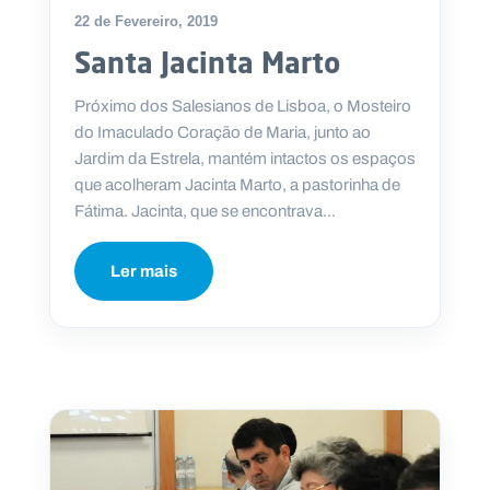
22 de Fevereiro, 2019
Santa Jacinta Marto
Próximo dos Salesianos de Lisboa, o Mosteiro
P
O
do Imaculado Coração de Maria, junto ao
R
T
Jardim da Estrela, mantém intactos os espaços
A
L
que acolheram Jacinta Marto, a pastorinha de
N
A
Fátima. Jacinta, que se encontrava...
C
I
O
N
Ler mais
A
L
S
a
l
e
s
i
a
n
o
s