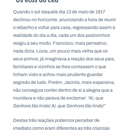
.
p
Quando o sol daquele dia 13 de maio de 1917
t
declinou no horizonte, anunciando a hora de reunir
o rebanho e voltar para casa, regressando assim à
A
C
realidade do dia a dia, cada um dos pastorinhos
g
o
e
n
reagiu a seu modo. Francisco, mais pensativo,
n
t
nada dizia. Lúcia, um pouco mais velha que os
d
a
a
c
seus primos, já imaginava a reação dos seus pais,
t
o
familiares e vizinhos se lhes contassem o que
s
tinham visto e achou mais prudente guardar
N
segredo de tudo. Porém, Jacinta, mais expansiva,
e
w
não conseguia conter dentro de si a alegria que a
s
inundava e não parava de exclamar:
“Ai, que
l
e
Senhora tão linda! Ai, que Senhora tão linda!”
tt
e
r
Destas três reações podemos perceber de
imediato como eram diferentes as três crianças