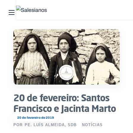
Abrir menu principal
Pesquisar no site
Início
Quem
somos
O
que
20 de fevereiro: Santos
fazemos
Francisco e Jacinta Marto
Recursos
20 de fevereiro de 2019
POR
PE. LUÍS ALMEIDA, SDB
NOTÍCIAS
Notícias