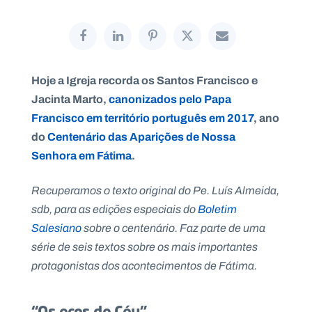
P
Hoje a Igreja recorda os Santos Francisco e
O
R
Jacinta Marto,
canonizados pelo Papa
T
A
Francisco em território português em 2017
, ano
L
N
A
do
Centenário das Aparições de Nossa
C
I
Senhora em Fátima
.
O
N
A
L
Recuperamos o texto original do Pe. Luís Almeida,
S
a
sdb, para as edições especiais do
Boletim
l
Salesiano
sobre o centenário. Faz parte de uma
e
s
série de seis textos sobre os mais importantes
i
protagonistas dos acontecimentos de Fátima.
a
n
o
s
“Os ecos do Céu”