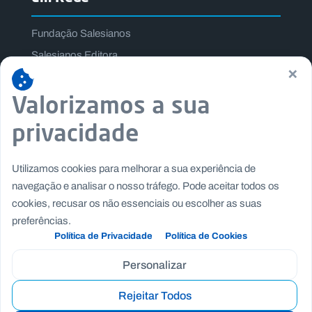
Fundação Salesianos
Salesianos Editora
×
Família Salesiana
Valorizamos a sua
Missão Dom Bosco
Jogos Nacionais Salesianos
privacidade
Utilizamos cookies para melhorar a sua experiência de
navegação e analisar o nosso tráfego. Pode aceitar todos os
cookies, recusar os não essenciais ou escolher as suas
preferências.
Política de Privacidade
Política de Cookies
Personalizar
Rejeitar Todos
Copyright © Fundação Salesianos