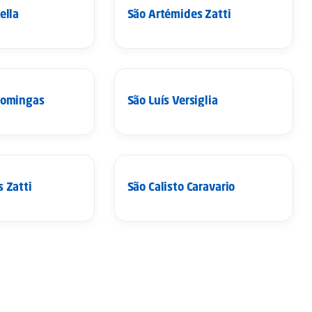
ella
São Artémides Zatti
SANTOS
Domingas
São Luís Versiglia
SANTOS
 Zatti
São Calisto Caravario