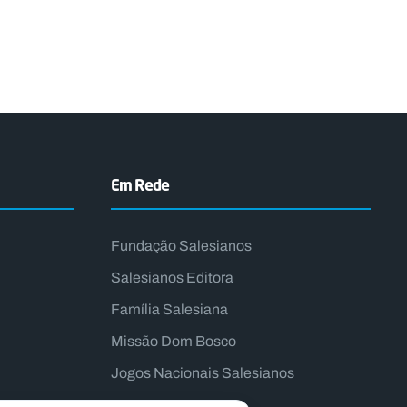
Em Rede
Fundação Salesianos
Salesianos Editora
Família Salesiana
Missão Dom Bosco
Jogos Nacionais Salesianos