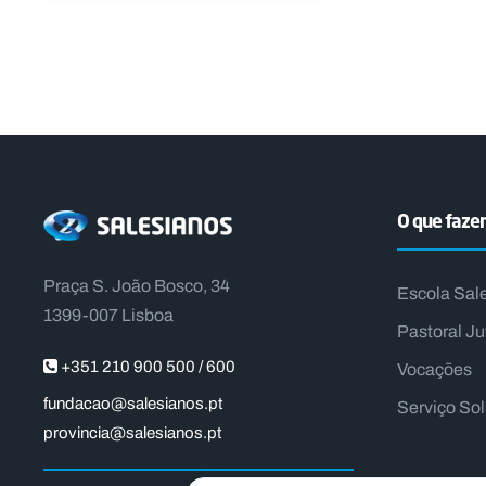
O que faz
Praça S. João Bosco, 34
Escola Sal
1399-007 Lisboa
Pastoral Ju
+351 210 900 500 / 600
Vocações
fundacao@salesianos.pt
Serviço So
provincia@salesianos.pt