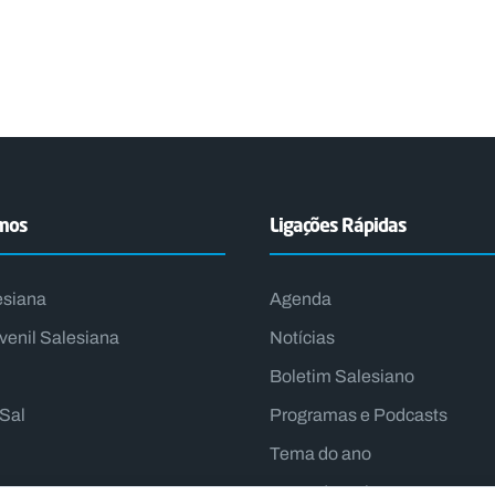
emos
Ligações Rápidas
esiana
Agenda
venil Salesiana
Notícias
Boletim Salesiano
lSal
Programas e Podcasts
Tema do ano
Lema do Reitor-Mor