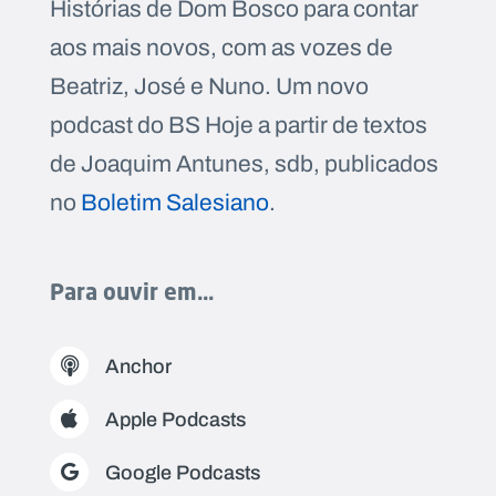
Histórias de Dom Bosco para contar
aos mais novos, com as vozes de
Beatriz, José e Nuno. Um novo
podcast do BS Hoje a partir de textos
P
O
R
de Joaquim Antunes, sdb, publicados
T
A
L
no
Boletim Salesiano
.
N
A
C
I
O
N
A
Para ouvir em...
L
S
a
l
Anchor
e
s
i
Apple Podcasts
a
n
o
Google Podcasts
s