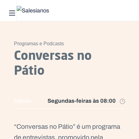
Abrir menu principal
Pesquisar no site
Programas e Podcasts
Início
Conversas no
Quem
Pátio
somos
O
que
Segundas-feiras às 08:00
Estreia
fazemos
Recursos
“Conversas no Pátio” é um programa
Notícias
de entrevistas, promovido pela