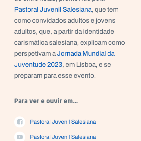
Pastoral Juvenil Salesiana
, que tem
como convidados adultos e jovens
adultos, que, a partir da identidade
P
O
carismática salesiana, explicam como
R
T
A
perspetivam a
Jornada Mundial da
L
N
A
Juventude 2023
, em Lisboa, e se
C
I
O
preparam para esse evento.
N
A
L
S
a
l
Para ver e ouvir em...
e
s
i
Pastoral Juvenil Salesiana
a
n
o
Pastoral Juvenil Salesiana
s