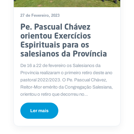
27 de Fevereiro, 2023
Pe. Pascual Chávez
P
orientou Exercícios
O
R
Espirituais para os
T
A
L
salesianos da Província
N
A
C
I
De 16 a 22 de fevereiro os Salesianos da
O
N
Província realizaram o primeiro retiro deste ano
A
L
pastoral 2022/2023. O Pe. Pascual Chávez,
S
Reitor-Mor emérito da Congregação Salesiana,
a
l
orientou o retiro que decorreu no...
e
s
i
Ler mais
a
n
o
s