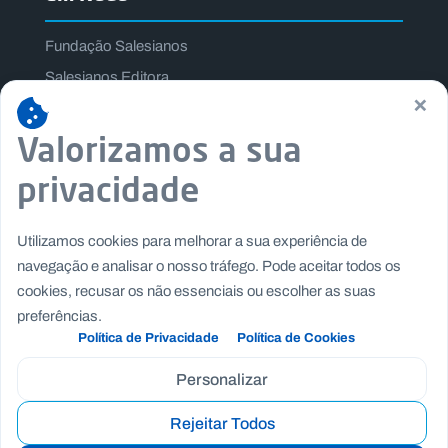
Fundação Salesianos
Salesianos Editora
×
Família Salesiana
Valorizamos a sua
Missão Dom Bosco
Jogos Nacionais Salesianos
privacidade
Utilizamos cookies para melhorar a sua experiência de
navegação e analisar o nosso tráfego. Pode aceitar todos os
cookies, recusar os não essenciais ou escolher as suas
preferências.
Política de Privacidade
Política de Cookies
Personalizar
Rejeitar Todos
Copyright © Fundação Salesianos