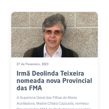
.
p
t
A
C
g
o
e
n
n
t
d
a
a
c
t
o
s
27 de Fevereiro, 2023
N
e
Irmã Deolinda Teixeira
w
s
nomeada nova Provincial
l
das FMA
e
tt
e
A Superiora Geral das Filhas de Maria
r
Auxiliadora, Madre Chiara Cazzuola, nomeou