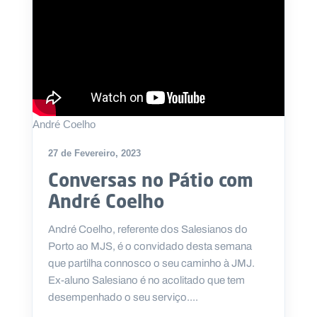
André Coelho
27 de Fevereiro, 2023
Conversas no Pátio com
André Coelho
André Coelho, referente dos Salesianos do
Porto ao MJS, é o convidado desta semana
que partilha connosco o seu caminho à JMJ.
Ex-aluno Salesiano é no acolitado que tem
desempenhado o seu serviço....