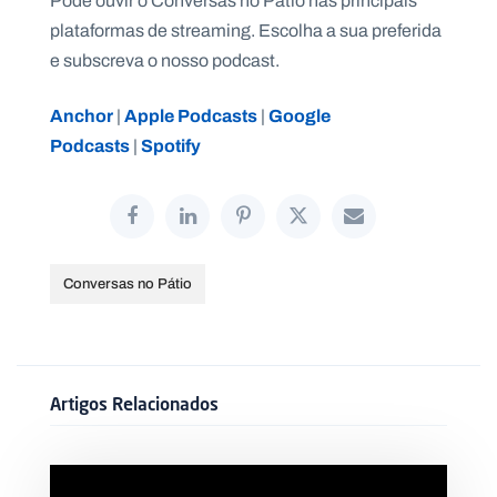
Pode ouvir o Conversas no Pátio nas principais
.
plataformas de streaming. Escolha a sua preferida
p
t
e subscreva o nosso podcast.
Anchor
Apple Podcasts
Google
|
|
A
C
Podcasts
Spotify
g
o
|
e
n
n
t
d
a
a
c
t
o
s
Conversas no Pátio
N
e
w
s
l
e
Artigos Relacionados
tt
e
r