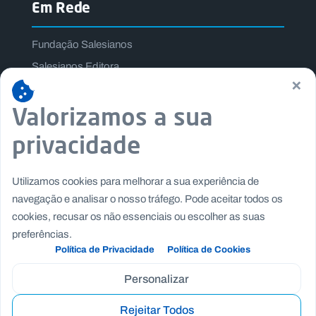
Em Rede
Fundação Salesianos
Salesianos Editora
×
Família Salesiana
Valorizamos a sua
Missão Dom Bosco
Jogos Nacionais Salesianos
privacidade
Utilizamos cookies para melhorar a sua experiência de
navegação e analisar o nosso tráfego. Pode aceitar todos os
cookies, recusar os não essenciais ou escolher as suas
preferências.
Política de Privacidade
Política de Cookies
Personalizar
Rejeitar Todos