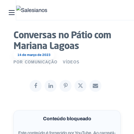
Abrir menu principal
Pesquisar no site
Conversas no Pátio com
Mariana Lagoas
Início
14 de março de 2023
Quem
POR
COMUNICAÇÃO
VÍDEOS
somos
O
que
fazemos
Recursos
Conteúdo bloqueado
Notícias
Este conteúdo é fornecido por YouTube. Ao carregá-