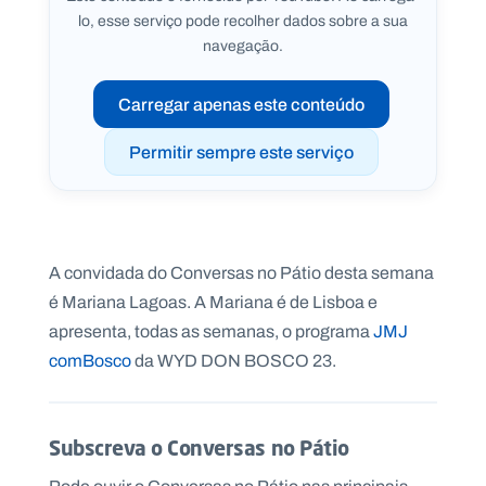
lo, esse serviço pode recolher dados sobre a sua
navegação.
Carregar apenas este conteúdo
P
O
R
Permitir sempre este serviço
T
A
L
N
A
C
I
O
N
A convidada do Conversas no Pátio desta semana
A
L
é Mariana Lagoas. A Mariana é de Lisboa e
S
a
apresenta, todas as semanas, o programa
JMJ
l
comBosco
da WYD DON BOSCO 23.
e
s
i
a
n
Subscreva o Conversas no Pátio
o
s