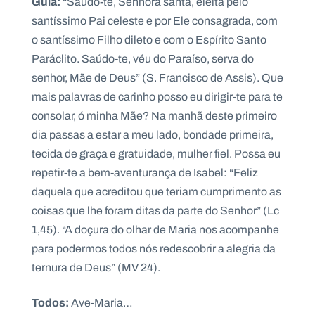
Guia:
“Saúdo-te, Senhora santa, eleita pelo
.
santíssimo Pai celeste e por Ele consagrada, com
p
t
o santíssimo Filho dileto e com o Espírito Santo
Paráclito. Saúdo-te, véu do Paraíso, serva do
senhor, Mãe de Deus” (S. Francisco de Assis). Que
A
C
g
o
mais palavras de carinho posso eu dirigir-te para te
e
n
n
t
consolar, ó minha Mãe? Na manhã deste primeiro
d
a
dia passas a estar a meu lado, bondade primeira,
a
c
t
tecida de graça e gratuidade, mulher fiel. Possa eu
o
s
repetir-te a bem-aventurança de Isabel: “Feliz
daquela que acreditou que teriam cumprimento as
N
e
coisas que lhe foram ditas da parte do Senhor” (Lc
w
s
1,45). “A doçura do olhar de Maria nos acompanhe
l
para podermos todos nós redescobrir a alegria da
e
tt
ternura de Deus” (MV 24).
e
r
Todos:
Ave-Maria…