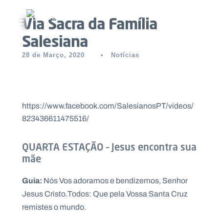
Via Sacra da Família
Abrir menu principal
Salesiana
Pesquisar no site
28 de Março, 2020
•
Notícias
Início
Quem
https://www.facebook.com/SalesianosPT/videos/
somos
823436611475516/
O
QUARTA ESTAÇÃO – Jesus encontra sua
que
mãe
fazemos
Guia:
Nós Vos adoramos e bendizemos, Senhor
Recursos
Jesus Cristo.Todos: Que pela Vossa Santa Cruz
remistes o mundo.
Notícias