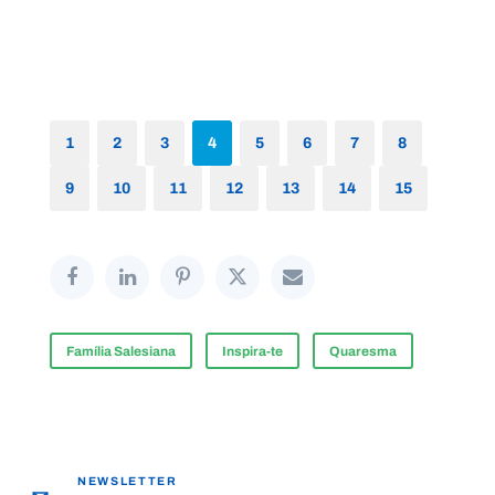
1
2
3
4
5
6
7
8
9
10
11
12
13
14
15
Família Salesiana
Inspira-te
Quaresma
NEWSLETTER