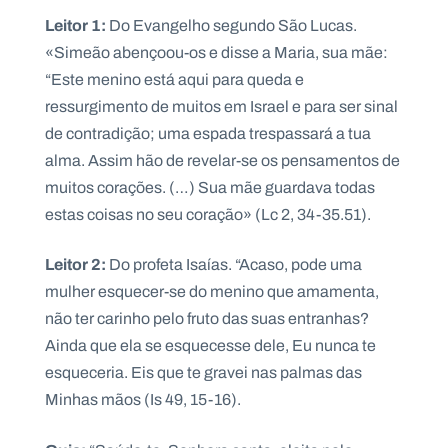
Leitor 1:
Do Evangelho segundo São Lucas.
«Simeão abençoou-os e disse a Maria, sua mãe:
“Este menino está aqui para queda e
ressurgimento de muitos em Israel e para ser sinal
P
O
R
de contradição; uma espada trespassará a tua
T
A
alma. Assim hão de revelar-se os pensamentos de
L
N
muitos corações. (…) Sua mãe guardava todas
A
C
estas coisas no seu coração» (Lc 2, 34-35.51).
I
O
N
A
Leitor 2:
Do profeta Isaías. “Acaso, pode uma
L
S
mulher esquecer-se do menino que amamenta,
a
l
não ter carinho pelo fruto das suas entranhas?
e
Ainda que ela se esquecesse dele, Eu nunca te
s
i
esqueceria. Eis que te gravei nas palmas das
a
Minhas mãos (Is 49, 15-16).
n
o
s