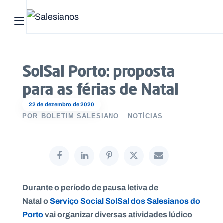
Abrir menu principal
Pesquisar no site
SolSal Porto: proposta
Início
para as férias de Natal
Quem
22 de dezembro de 2020
somos
POR
BOLETIM SALESIANO
NOTÍCIAS
O
que
fazemos
Durante o período de pausa letiva de
Recursos
Natal o
Serviço Social SolSal dos Salesianos do
Porto
vai organizar diversas atividades lúdico
Notícias