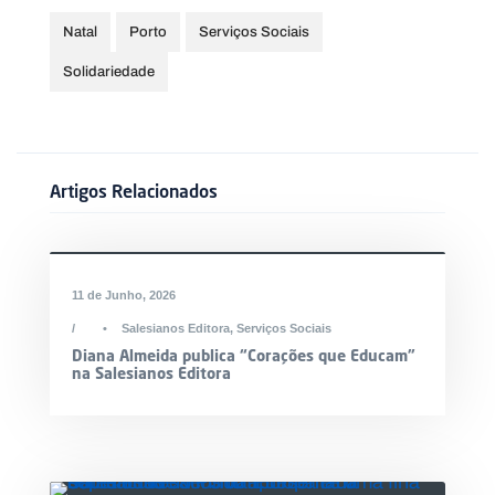
.
p
Natal
Porto
Serviços Sociais
t
Solidariedade
A
C
g
o
e
n
n
t
Artigos Relacionados
d
a
a
c
t
o
s
11 de Junho, 2026
N
e
•
Salesianos Editora
,
Serviços Sociais
w
Diana Almeida publica “Corações que Educam”
s
na Salesianos Editora
l
e
tt
e
r