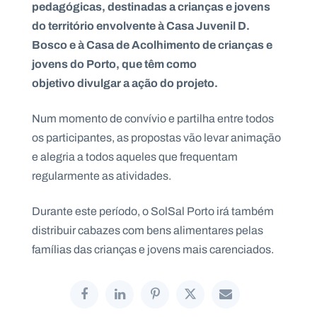
pedagógicas, destinadas a crianças e jovens
do território envolvente à Casa Juvenil D.
Bosco e à Casa de Acolhimento de crianças e
jovens do Porto, que têm como
P
objetivo divulgar a ação do projeto.
O
R
T
A
Num momento de convívio e partilha entre todos
L
N
A
os participantes, as propostas vão levar animação
C
I
e alegria a todos aqueles que frequentam
O
N
regularmente as atividades.
A
L
S
a
Durante este período, o SolSal Porto irá também
l
distribuir cabazes com bens alimentares pelas
e
s
famílias das crianças e jovens mais carenciados.
i
a
n
o
s