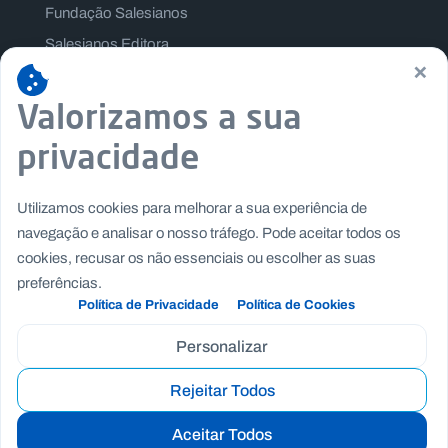
Fundação Salesianos
Salesianos Editora
×
Família Salesiana
Valorizamos a sua
Missão Dom Bosco
Jogos Nacionais Salesianos
privacidade
Utilizamos cookies para melhorar a sua experiência de
navegação e analisar o nosso tráfego. Pode aceitar todos os
cookies, recusar os não essenciais ou escolher as suas
preferências.
Política de Privacidade
Política de Cookies
Personalizar
Rejeitar Todos
Copyright © Fundação Salesianos
|
|
Recrutamento
Canal de Denúncia Interno
Politica de
Aceitar Todos
|
|
Privacidade
Politica de Cookies
Termos e Condições