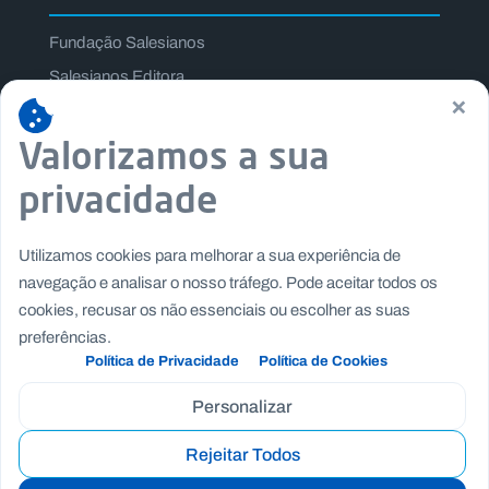
Fundação Salesianos
Salesianos Editora
×
Família Salesiana
Valorizamos a sua
Missão Dom Bosco
Jogos Nacionais Salesianos
privacidade
Utilizamos cookies para melhorar a sua experiência de
navegação e analisar o nosso tráfego. Pode aceitar todos os
cookies, recusar os não essenciais ou escolher as suas
preferências.
Política de Privacidade
Política de Cookies
Personalizar
Rejeitar Todos
Copyright © Fundação Salesianos
|
|
Recrutamento
Canal de Denúncia Interno
Politica de