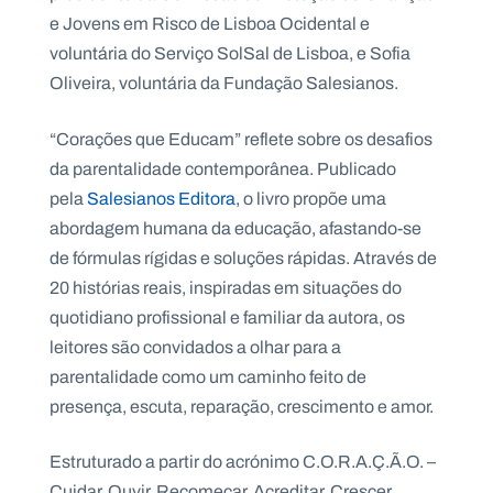
.
e Jovens em Risco de Lisboa Ocidental e
p
t
voluntária do Serviço SolSal de Lisboa, e Sofia
Oliveira, voluntária da Fundação Salesianos.
A
C
“Corações que Educam” reflete sobre os desafios
g
o
e
n
da parentalidade contemporânea. Publicado
n
t
d
a
pela
Salesianos Editora
, o livro propõe uma
a
c
abordagem humana da educação, afastando-se
t
o
de fórmulas rígidas e soluções rápidas. Através de
s
20 histórias reais, inspiradas em situações do
N
quotidiano profissional e familiar da autora, os
e
w
leitores são convidados a olhar para a
s
l
parentalidade como um caminho feito de
e
presença, escuta, reparação, crescimento e amor.
tt
e
r
Estruturado a partir do acrónimo C.O.R.A.Ç.Ã.O. –
Cuidar, Ouvir, Recomeçar, Acreditar, Crescer,