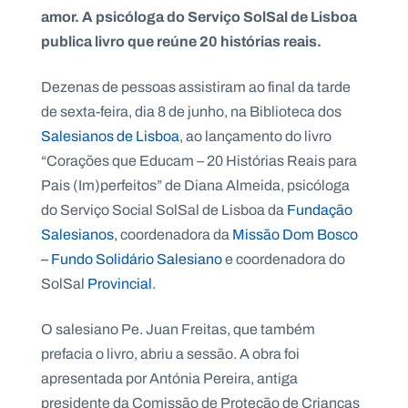
amor. A psicóloga do Serviço SolSal de Lisboa
publica livro que reúne 20 histórias reais.
Dezenas de pessoas assistiram ao final da tarde
P
O
de sexta-feira, dia 8 de junho, na Biblioteca dos
R
T
Salesianos de Lisboa
, ao lançamento do livro
A
L
“Corações que Educam – 20 Histórias Reais para
N
A
Pais (Im)perfeitos” de Diana Almeida, psicóloga
C
I
O
do Serviço Social SolSal de Lisboa da
Fundação
N
A
Salesianos
, coordenadora da
Missão Dom Bosco
L
S
– Fundo Solidário Salesiano
e coordenadora do
a
SolSal
Provincial
.
l
e
s
O salesiano Pe. Juan Freitas, que também
i
a
prefacia o livro, abriu a sessão. A obra foi
n
apresentada por Antónia Pereira, antiga
o
s
presidente da Comissão de Proteção de Crianças