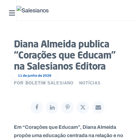
Abrir menu principal
Pesquisar no site
Diana Almeida publica
Início
“Corações que Educam”
Quem
na Salesianos Editora
somos
11 de junho de 2026
POR
BOLETIM SALESIANO
NOTÍCIAS
O
que
fazemos
Recursos
Em “Corações que Educam”, Diana Almeida
Notícias
propõe uma educação centrada na relação e no