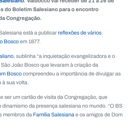
Salesiano
. Valdocco vai receber de 21 a 26 de
es do Boletim Salesiano para o encontro
 da Congregação.
 Salesiana está a publicar
reflexões de vários
o Bosco
em 1877.
aliano
, sublinha “a inquietação evangelizadora e o
de São João Bosco que levaram à criação da
om Bosco
compreendeu a importância de divulgar as
 à sua volta.
de ser um cartão de visita da Congregação, que
co o dinamismo da presença salesiana no mundo. “O BS
 os membros da
Família Salesiana
e os amigos de Dom