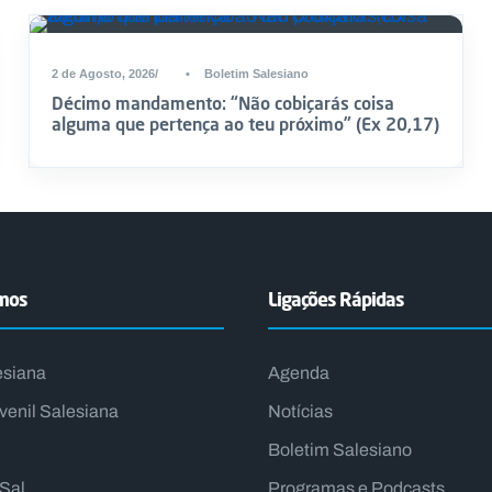
2 de Agosto, 2026
•
Boletim Salesiano
Décimo mandamento: “Não cobiçarás coisa
alguma que pertença ao teu próximo” (Ex 20,17)
emos
Ligações Rápidas
esiana
Agenda
venil Salesiana
Notícias
Boletim Salesiano
lSal
Programas e Podcasts