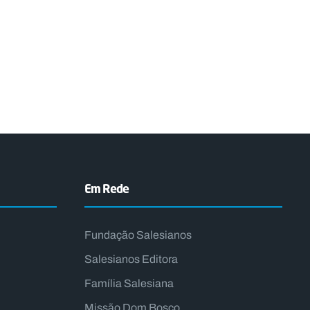
Em Rede
Fundação Salesianos
Salesianos Editora
Família Salesiana
Missão Dom Bosco