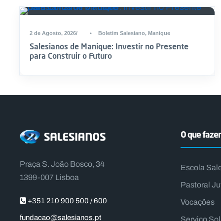
2 de Agosto, 2026
•
Boletim Salesiano
,
Manique
Salesianos de Manique: Investir no Presente
para Construir o Futuro
O que faz
Praça S. João Bosco, 34
Escola Sal
1399-007 Lisboa
Pastoral Ju
+351 210 900 500 / 600
Vocações
fundacao@salesianos.pt
Serviço So