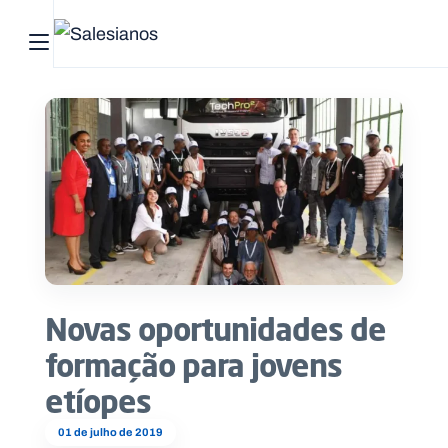
Abrir menu principal
Pesquisar no site
Início
Quem
somos
O
que
Novas oportunidades de
fazemos
formação para jovens
Recursos
etíopes
Notícias
01 de julho de 2019