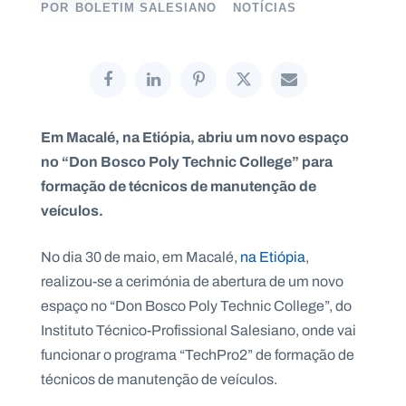
POR
BOLETIM SALESIANO
NOTÍCIAS
P
O
R
T
Em Macalé, na Etiópia, abriu um novo espaço
A
L
no “Don Bosco Poly Technic College” para
N
A
formação de técnicos de manutenção de
C
I
O
veículos.
N
A
L
S
No dia 30 de maio, em Macalé,
na Etiópia
,
a
realizou-se a cerimónia de abertura de um novo
l
e
espaço no “Don Bosco Poly Technic College”, do
s
Instituto Técnico-Profissional Salesiano, onde vai
i
a
funcionar o programa “TechPro2” de formação de
n
técnicos de manutenção de veículos.
o
s