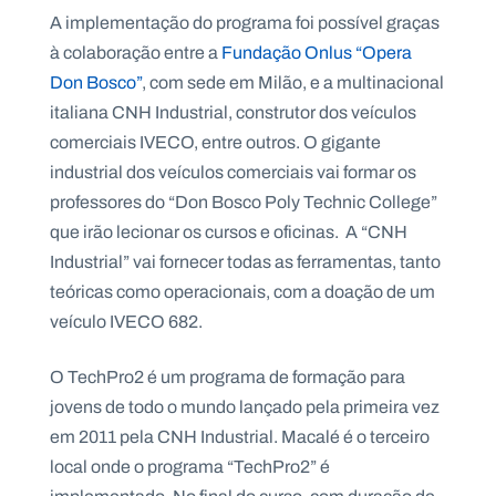
.
A implementação do programa foi possível graças
p
à colaboração entre a
Fundação Onlus “Opera
t
Don Bosco”
, com sede em Milão, e a multinacional
italiana CNH Industrial, construtor dos veículos
A
C
comerciais IVECO, entre outros. O gigante
g
o
e
n
industrial dos veículos comerciais vai formar os
n
t
d
a
professores do “Don Bosco Poly Technic College”
a
c
que irão lecionar os cursos e oficinas. A “CNH
t
o
Industrial” vai fornecer todas as ferramentas, tanto
s
teóricas como operacionais, com a doação de um
N
veículo IVECO 682.
e
w
s
O TechPro2 é um programa de formação para
l
e
jovens de todo o mundo lançado pela primeira vez
tt
e
em 2011 pela CNH Industrial. Macalé é o terceiro
r
local onde o programa “TechPro2” é