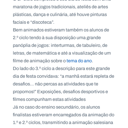
.
maratona de jogos tradicionais, ateliês de artes
p
t
plásticas, dança e culinária, até houve pinturas
faciais e “discoteca”.
Bem animados estiveram também os alunos de
A
C
g
o
2.º ciclo tendo à sua disposição uma grande
e
n
panóplia de jogos: interturmas, de tabuleiro, de
n
t
d
a
letras, de matemática e até a visualização de um
a
c
t
filme de animação sobre o
tema do ano
.
o
Do lado do 3.º ciclo a descrição para este grande
s
dia de festa convidava: “a manhã estará repleta de
N
e
desafios… não percas as atividades que te
w
propomos!” Exposições, desafios desportivos e
s
l
filmes compunham estas atividades
e
tt
Já no caso do ensino secundário, os alunos
e
finalistas estiveram encarregados da animação do
r
1.º e 2.º ciclos, transmitindo a animação salesiana