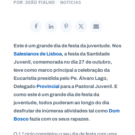
POR
JOÃO FIALHO
NOTÍCIAS
P
O
R
T
Este é um grande dia de festa da juventude. Nos
A
L
Salesianos de Lisboa
, a festa da Santidade
N
A
Juvenil, comemorada no dia 27 de outubro,
C
I
O
teve como marco principal a celebração da
N
A
Eucaristia presidida pelo Pe. Álvaro Lago,
L
S
Delegado
Provincial
para a Pastoral Juvenil. E
a
como este é um grande dia de festa da
l
e
juventude, todos puderam ao longo do dia
s
desfrutar de inúmeras atividades tal como
Dom
i
a
Bosco
fazia com os seus rapazes.
n
o
s
O 1.º ciclo completou o seu dia de festa com uma