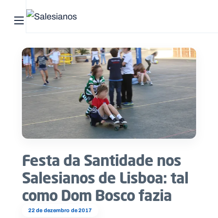
Abrir menu principal
Pesquisar no site
Início
Quem
somos
O
que
Festa da Santidade nos
fazemos
Salesianos de Lisboa: tal
Recursos
como Dom Bosco fazia
Notícias
22 de dezembro de 2017