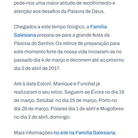
pede-nos uma maior atitude de recolhimento e
atenção aos desafios da Palavra de Deus.
Chegados a este tempo litúrgico, a
Família
P
Salesiana
prepara-se para a grande festa da
O
R
Páscoa do Senhor. Os retiros de preparação para
T
A
este momento forte da nossa vida iniciaram-se no
L
N
A
passado dia 4 de março e decorrem até ao próximo
C
I
dia 2 de abril de 2017.
O
N
A
L
Até à data Estoril, Manique e Funchal já
S
a
realizaram o seu retiro. Seguem-se Évora no dia 19
l
de março, Setúbal no dia 25 de março, Porto no
e
s
dia 26 de março, Poiares dia 1 de abril e Mogofores
i
no dia 2 de abril, domingo.
a
n
o
Mais informações
no
site
na Família Salesiana
.
s