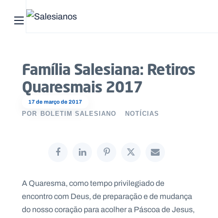
Abrir menu principal
Pesquisar no site
Família Salesiana: Retiros
Início
Quaresmais 2017
Quem
17 de março de 2017
somos
POR
BOLETIM SALESIANO
NOTÍCIAS
O
que
fazemos
A Quaresma, como tempo privilegiado de
Recursos
encontro com Deus, de preparação e de mudança
do nosso coração para acolher a Páscoa de Jesus,
Notícias