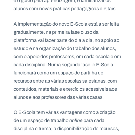
e o gosto pela aprendizagem, e familiarizar os
.
alunos com novas práticas pedagógicas digitais.
p
t
A implementação do novo E-Scola está a ser feita
gradualmente, na primeira fase o uso da
A
C
g
o
plataforma vai fazer parte do dia a dia, no apoio ao
e
n
estudo e na organização do trabalho dos alunos,
n
t
d
a
com o apoio dos professores, em cada escola e em
a
c
t
cada disciplina. Numa segunda fase, o E-Scola
o
funcionará como um espaço de partilha de
s
recursos entre as várias escolas salesianas, com
N
e
conteúdos, materiais e exercícios acessíveis aos
w
alunos e aos professores das várias casas.
s
l
e
O E-Scola tem várias vantagens como a criação
tt
e
de um espaço de trabalho
online
para cada
r
disciplina e turma; a disponibilização de recursos,