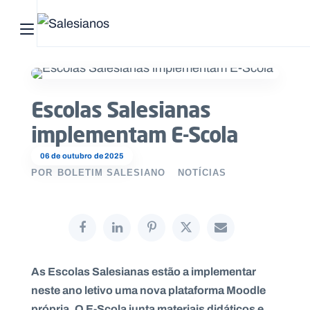
Abrir menu principal
Pesquisar no site
Escolas Salesianas
Início
implementam E-Scola
Quem
somos
06 de outubro de 2025
POR
BOLETIM SALESIANO
NOTÍCIAS
O
que
fazemos
Recursos
As Escolas Salesianas estão a implementar
neste ano letivo uma nova plataforma Moodle
Notícias
própria. O E-Scola junta materiais didáticos e