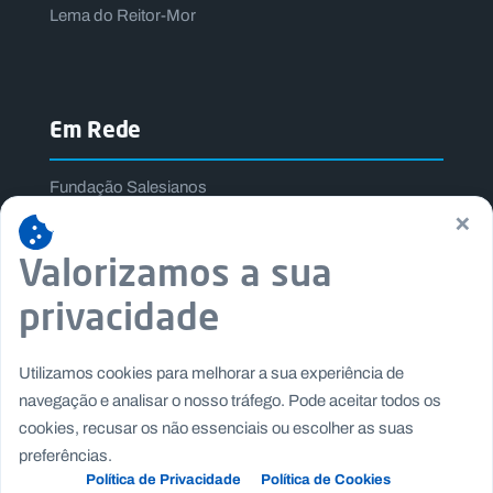
Lema do Reitor-Mor
Em Rede
Fundação Salesianos
×
Salesianos Editora
Família Salesiana
Valorizamos a sua
Missão Dom Bosco
privacidade
Jogos Nacionais Salesianos
Utilizamos cookies para melhorar a sua experiência de
navegação e analisar o nosso tráfego. Pode aceitar todos os
cookies, recusar os não essenciais ou escolher as suas
preferências.
Política de Privacidade
Política de Cookies