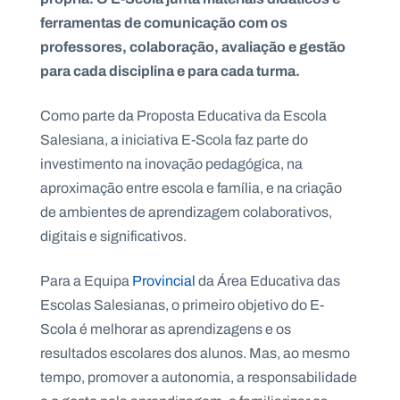
ferramentas de comunicação com os
professores, colaboração, avaliação e gestão
para cada disciplina e para cada turma.
P
O
Como parte da Proposta Educativa da Escola
R
T
Salesiana, a iniciativa E-Scola faz parte do
A
L
N
investimento na inovação pedagógica, na
A
C
aproximação entre escola e família, e na criação
I
O
de ambientes de aprendizagem colaborativos,
N
A
digitais e significativos.
L
S
a
Para a Equipa
Provincial
da Área Educativa das
l
e
Escolas Salesianas, o primeiro objetivo do E-
s
Scola é melhorar as aprendizagens e os
i
a
resultados escolares dos alunos. Mas, ao mesmo
n
tempo, promover a autonomia, a responsabilidade
o
s