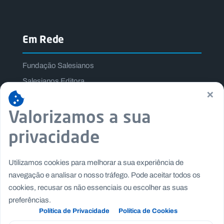
Em Rede
Fundação Salesianos
Salesianos Editora
×
Família Salesiana
Valorizamos a sua
Missão Dom Bosco
Jogos Nacionais Salesianos
privacidade
Utilizamos cookies para melhorar a sua experiência de
navegação e analisar o nosso tráfego. Pode aceitar todos os
cookies, recusar os não essenciais ou escolher as suas
preferências.
Política de Privacidade
Política de Cookies