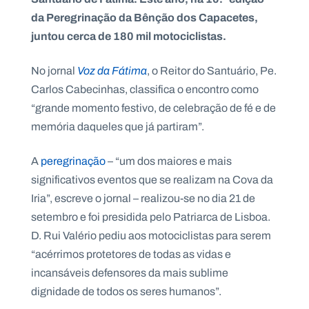
da Peregrinação da Bênção dos Capacetes,
juntou cerca de 180 mil motociclistas.
No jornal
Voz da Fátima
, o Reitor do Santuário, Pe.
P
O
Carlos Cabecinhas, classifica o encontro como
R
T
“grande momento festivo, de celebração de fé e de
A
L
N
memória daqueles que já partiram”.
A
C
I
O
A
peregrinação
– “um dos maiores e mais
N
A
significativos eventos que se realizam na Cova da
L
S
Iria”, escreve o jornal – realizou-se no dia 21 de
a
setembro e foi presidida pelo Patriarca de Lisboa.
l
e
D. Rui Valério pediu aos motociclistas para serem
s
“acérrimos protetores de todas as vidas e
i
a
incansáveis defensores da mais sublime
n
dignidade de todos os seres humanos”.
o
s