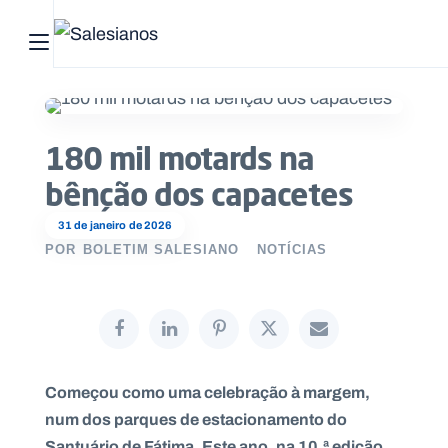
Abrir menu principal
Pesquisar no site
180 mil motards na
Início
bênção dos capacetes
Quem
somos
31 de janeiro de 2026
POR
BOLETIM SALESIANO
NOTÍCIAS
O
que
fazemos
Recursos
Começou como uma celebração à margem,
num dos parques de estacionamento do
Notícias
Santuário de Fátima. Este ano, na 10.ª edição