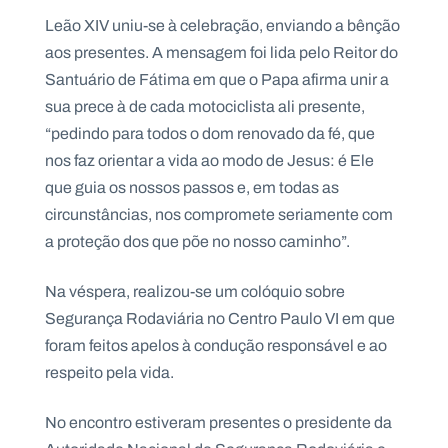
.
Leão XIV uniu-se à celebração, enviando a bênção
p
t
aos presentes. A mensagem foi lida pelo Reitor do
Santuário de Fátima em que o Papa afirma unir a
sua prece à de cada motociclista ali presente,
A
C
g
o
“pedindo para todos o dom renovado da fé, que
e
n
nos faz orientar a vida ao modo de Jesus: é Ele
n
t
d
a
que guia os nossos passos e, em todas as
a
c
t
circunstâncias, nos compromete seriamente com
o
a proteção dos que põe no nosso caminho”.
s
N
Na véspera, realizou-se um colóquio sobre
e
w
Segurança Rodaviária no Centro Paulo VI em que
s
l
foram feitos apelos à condução responsável e ao
e
respeito pela vida.
tt
e
r
No encontro estiveram presentes o presidente da