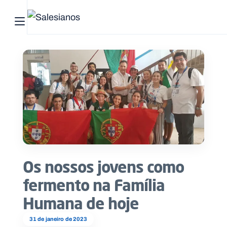
Abrir menu principal
Pesquisar no site
Início
Quem
somos
O
que
Os nossos jovens como
fazemos
fermento na Família
Recursos
Humana de hoje
Notícias
31 de janeiro de 2023