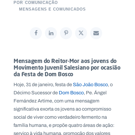
POR
COMUNICAÇÃO
MENSAGENS E COMUNICADOS
P
O
R
T
A
L
N
A
Mensagem do Reitor-Mor aos jovens do
C
I
Movimento Juvenil Salesiano por ocasião
O
N
da Festa de Dom Bosco
A
L
S
Hoje, 31 de janeiro, festa de
São João Bosco
, o
a
Décimo Sucessor de
Dom Bosco
, Pe. Ángel
l
e
Fernández Artime, com uma mensagem
s
significativa exorta os jovens ao compromisso
i
a
social de viver como verdadeiro fermento na
n
família humana, e propõe quatro áreas de ação:
o
s
serviço à vida humana, promoção dos valores