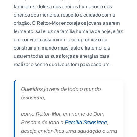
.
familiares, defesa dos direitos humanos e dos
p
t
direitos dos menores, respeito e cuidado com a
criação. O Reitor-Mor encoraja os jovens a serem
fermento, sal e luz na família humana de hoje, e faz
A
C
um convite a assumirem o compromisso de
g
o
e
n
construir um mundo mais justo e fraterno, e a
n
t
d
a
usarem todas as suas forças e energias para
a
c
t
realizar o sonho que Deus tem para cada um.
o
s
N
Queridos jovens de todo o mundo
e
w
salesiano,
s
l
e
como Reitor-Mor, em nome de Dom
tt
e
Bosco e de toda a
Família Salesiana
,
r
desejo enviar-lhes uma saudação e uma