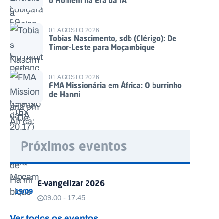
o Homem na Era da IA
01 AGOSTO 2026
Tobias Nascimento, sdb (Clérigo): De
Timor-Leste para Moçambique
01 AGOSTO 2026
FMA Missionária em África: O burrinho
de Hanni
Próximos eventos
E-vangelizar 2026
19/09
09:00 - 17:45
Ver todos os eventos →