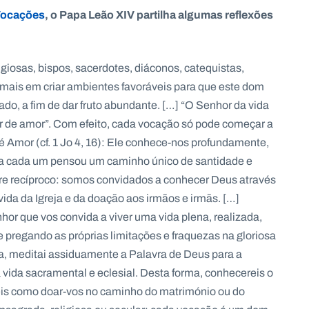
ocações
, o Papa Leão XIV partilha algumas reflexões
giosas, bispos, sacerdotes, diáconos, catequistas,
 mais em criar ambientes favoráveis para que este dom
do, a fim de dar fruto abundante. […] “O Senhor da vida
r de amor”. Com efeito, cada vocação só pode começar a
é Amor (cf. 1 Jo 4, 16): Ele conhece-nos profundamente,
ara cada um pensou um caminho único de santidade e
re recíproco: somos convidados a conhecer Deus através
ida da Igreja e da doação aos irmãos e irmãs. […]
hor que vos convida a viver uma vida plena, realizada,
) e pregando as próprias limitações e fraquezas na gloriosa
ca, meditai assiduamente a Palavra de Deus para a
a vida sacramental e eclesial. Desta forma, conhecereis o
reis como doar-vos no caminho do matrimónio ou do