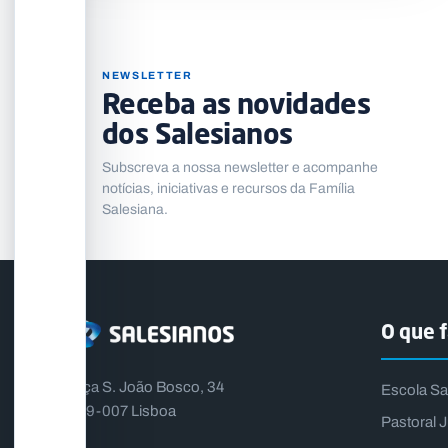
NEWSLETTER
Receba as novidades
dos Salesianos
Subscreva a nossa newsletter e acompanhe
notícias, iniciativas e recursos da Família
Salesiana.
O que 
Praça S. João Bosco, 34
Escola Sa
1399-007 Lisboa
Pastoral J