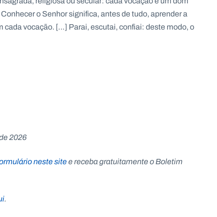
onsagrada, religiosa ou secular: cada vocação é um dom
 Conhecer o Senhor significa, antes de tudo, aprender a
 cada vocação. […] Parai, escutai, confiai: deste modo, o
 de 2026
ormulário neste site
e receba gratuitamente o Boletim
ui
.