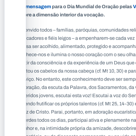
Na
mensagem
para o Dia Mundial de Oração pelas
V
sobre a dimensão interior da vocação.
«Convido todos – famílias, paróquias, comunidades reli
educadores e fiéis leigos – a empenharem-se cada vez
possa ser acolhido, alimentado, protegido e acompanha
conhece-nos e ilumina o nosso coração com o seu olha
partir da consciência e da experiência de um Deus que 
contou os cabelos da nossa cabeça (cf. Mt 10, 30) e p
serviço. No entanto, este conhecimento deve ser semp
da oração, da escuta da Palavra, dos Sacramentos, da v
Queridos jovens, escutai esta voz! Escutai a voz do Sen
fazendo frutificar os próprios talentos (cf. Mt 25, 14-30
Cruz de Cristo. Parai, portanto, em adoração eucarísti
viverdes todos os dias, participai ativa e plenamente n
Senhor e, na intimidade própria da amizade, descobri