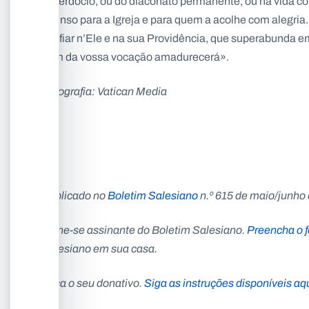
sacerdócio, ou do diaconato permanente, ou na vida c
imenso para a Igreja e para quem a acolhe com alegria.
confiar n’Ele e na sua Providência, que superabunda em
dom da vossa vocação amadurecerá».
Fotografia: Vatican Media
Publicado no
Boletim Salesiano
n.º 615 de maio/junho
Torne-se assinante do Boletim Salesiano.
Preencha o f
Salesiano em sua casa.
Faça o seu donativo.
Siga as instruções disponíveis aq