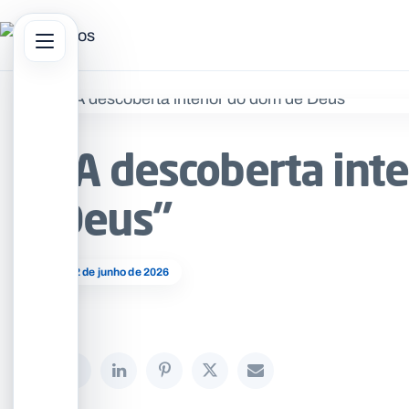
Abrir menu principal
sar no site
“A descoberta int
Deus”
02 de junho de 2026