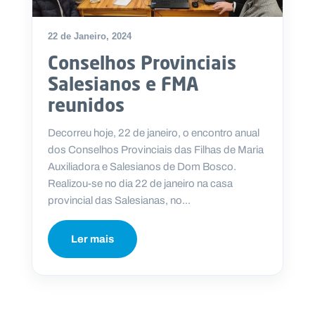
22 de Janeiro, 2024
Conselhos Provinciais
P
Salesianos e FMA
O
R
reunidos
T
A
L
N
Decorreu hoje, 22 de janeiro, o encontro anual
A
C
dos Conselhos Provinciais das Filhas de Maria
I
O
Auxiliadora e Salesianos de Dom Bosco.
N
A
Realizou-se no dia 22 de janeiro na casa
L
S
provincial das Salesianas, no...
a
l
e
Ler mais
s
i
a
n
o
s