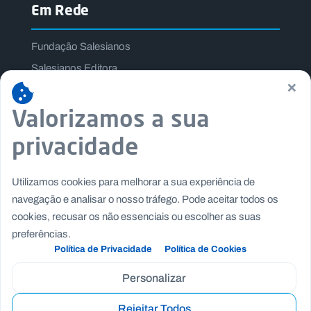
Em Rede
Fundação Salesianos
Salesianos Editora
×
Família Salesiana
Valorizamos a sua
Missão Dom Bosco
Jogos Nacionais Salesianos
privacidade
Utilizamos cookies para melhorar a sua experiência de
navegação e analisar o nosso tráfego. Pode aceitar todos os
cookies, recusar os não essenciais ou escolher as suas
preferências.
Política de Privacidade
Política de Cookies
Personalizar
Rejeitar Todos