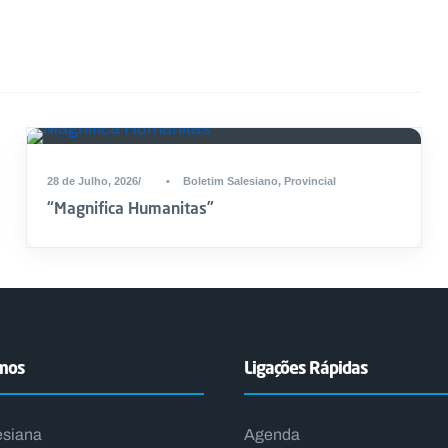
28 de Julho, 2026
•
Boletim Salesiano
,
Provincial
“Magnifica Humanitas”
emos
Ligações Rápidas
esiana
Agenda