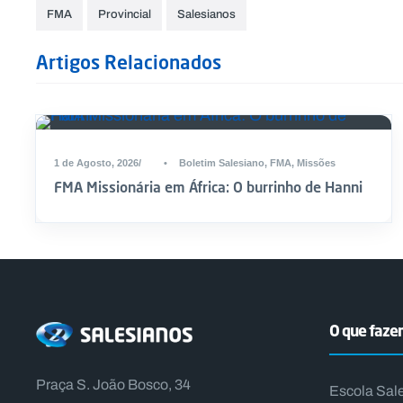
FMA
Provincial
Salesianos
Artigos Relacionados
DESTAQUE
1 de Agosto, 2026
•
Boletim Salesiano
,
FMA
,
Missões
FMA Missionária em África: O burrinho de Hanni
O que faz
Praça S. João Bosco, 34
Escola Sal