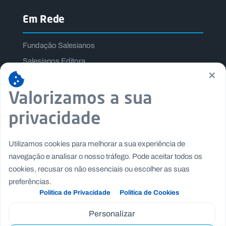
Em Rede
Fundação Salesianos
Salesianos Editora
×
Família Salesiana
Valorizamos a sua
Missão Dom Bosco
Jogos Nacionais Salesianos
privacidade
Utilizamos cookies para melhorar a sua experiência de
navegação e analisar o nosso tráfego. Pode aceitar todos os
cookies, recusar os não essenciais ou escolher as suas
preferências.
Política de Privacidade
Política de Cookies
Personalizar