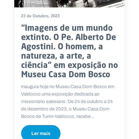
23 de Outubro, 2023
“Imagens de um mundo
P
extinto. O Pe. Alberto De
O
R
Agostini. O homem, a
T
A
L
natureza, a arte, a
N
A
ciência” em exposição no
C
I
O
Museu Casa Dom Bosco
N
A
L
S
Inaugura hoje no Museu Casa Dom Bosco em
a
Valdocco uma exposição dedicada ao
l
missionário salesiano. De 24 de outubro a 24
e
s
de dezembro de 2023, o Museu Casa Dom
i
Bosco de Turim-Valdocco, recebe...
a
n
o
Ler mais
s