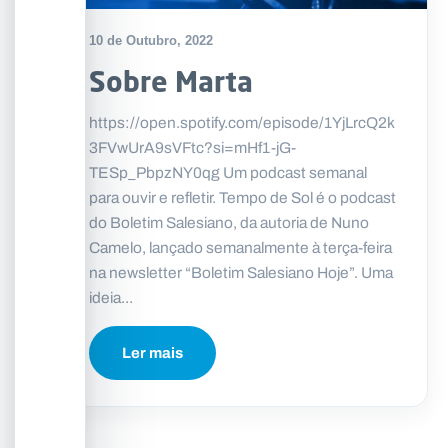
10 de Outubro, 2022
Sobre Marta
https://open.spotify.com/episode/1YjLrcQ2k
3FVwUrA9sVFtc?si=mHf1-jG-
TESp_PbpzNY0qg Um podcast semanal
para ouvir e refletir. Tempo de Sol é o podcast
do Boletim Salesiano, da autoria de Nuno
Camelo, lançado semanalmente à terça-feira
na newsletter “Boletim Salesiano Hoje”. Uma
ideia...
Ler mais