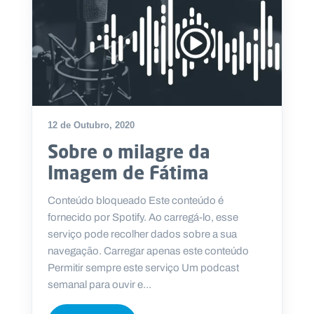
12 de Outubro, 2020
Sobre o milagre da
Imagem de Fátima
Conteúdo bloqueado Este conteúdo é
fornecido por Spotify. Ao carregá-lo, esse
serviço pode recolher dados sobre a sua
navegação. Carregar apenas este conteúdo
Permitir sempre este serviço Um podcast
semanal para ouvir e...