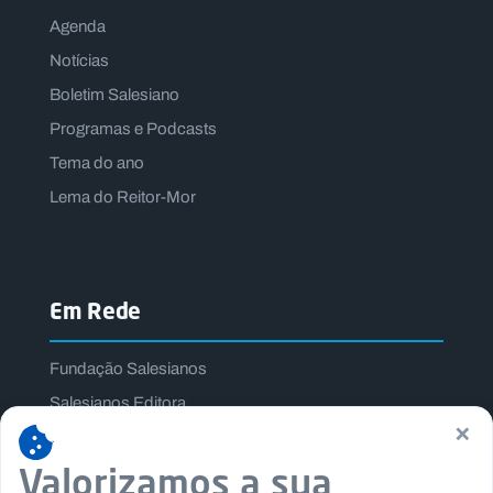
Agenda
Notícias
Boletim Salesiano
Programas e Podcasts
Tema do ano
Lema do Reitor-Mor
Em Rede
Fundação Salesianos
Salesianos Editora
×
Família Salesiana
Valorizamos a sua
Missão Dom Bosco