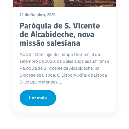
12 de Outubro, 2020
Paróquia de S. Vicente
P
de Alcabideche, nova
O
R
missão salesiana
T
A
L
N
No 23.º Domingo do Tempo Comum, 6 de
A
C
setembro de 2020, os Salesianos assumiram a
I
O
Paróquia de S. Vicente de Alcabideche, na
N
A
Diocese de Lisboa. O Bispo Auxiliar de Lisboa
L
S
D. Joaquim Mendes,...
a
l
e
Ler mais
s
i
a
n
o
s