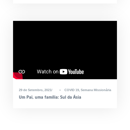
29 de Setembro, 2021
•
COVID 19
,
Semana Missionária
Um Pai, uma família: Sul da Ásia