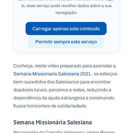
lo, esse serviço pode recolher dados sobre a sua
navegação.
Carregar apenas este conteúdo
P
O
R
Permitir sempre este serviço
T
A
L
N
A
C
I
Conheça, neste vídeo preparado para assinalar a
O
N
Semana Missionaria Salesiana 2021
, os esforços
A
L
bem-sucedidos dos Salesianos para encontrar
S
a
doadores locais, parceiros e redes, reduzindo a
l
dependência da ajuda estrangeira e construindo
e
s
fluxos horizontais de solidariedade.
i
a
n
Semana Missionária Salesiana
o
s
Por ocasião do Concílio Vaticano I, vários Bispos