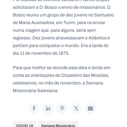
.
solicitaram a D. Bosco o envio de missionários. D.
p
t
Bosco reuniu um grupo de dez jovens no Santuário
de Maria Auxiliadora, em Turim, para os enviar
numa viagem que, para alguns, seria sem
A
C
g
o
regresso. Dez jovens atravessavam o Atlântico e
e
n
partiam para conquistar o mundo. Era a tarde do
n
t
d
a
dia 11 de novembro de 1875.
a
c
t
o
Para que melhor se recorde esta data e tendo em
s
conta as orientações do Dicastério das Missões,
N
celebramos, no mês de novembro, a Semana
e
w
Missionária Salesiana.
s
l
e
tt
e
r
COVID 19
Semana Missionária