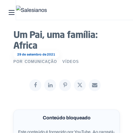
Abrir menu principal
Pesquisar no site
Um Pai, uma família:
Africa
Início
29 de setembro de 2021
Quem
POR
COMUNICAÇÃO
VÍDEOS
somos
O
que
fazemos
Recursos
Conteúdo bloqueado
Notícias
Este conteúdo é fornecido por YouTube. Ao carregá-