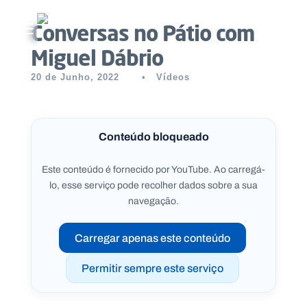
Conversas no Pátio com
Abrir menu principal
Miguel Dábrio
Pesquisar no site
20 de Junho, 2022
•
Vídeos
Início
Quem
Conteúdo bloqueado
somos
Este conteúdo é fornecido por YouTube. Ao carregá-
lo, esse serviço pode recolher dados sobre a sua
O
navegação.
que
fazemos
Carregar apenas este conteúdo
Recursos
Permitir sempre este serviço
Notícias