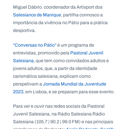
Miguel Dábrio. coordenador da Artisport dos
Salesianos de Manique
, partilha connosco a
importância da vivência no Pátio para a prática
desportiva.
P
O
R
T
“Conversas no Pátio”
é um programa de
A
L
N
entrevistas, promovido pela
Pastoral Juvenil
A
C
Salesiana
, que tem como convidados adultos e
I
O
jovens adultos, que, a partir da identidade
N
A
carismática salesiana, explicam como
L
S
perspetivam a
Jornada Mundial da Juventude
a
l
2023
, em Lisboa, e se preparam para esse evento.
e
s
Para ver e ouvir nas redes sociais da Pastoral
i
a
Juvenil Salesiana, na Rádio Salesiana Rádio
n
Salesiana (105.7 | 90.2 | 99.0 FM) e nas principais
o
s