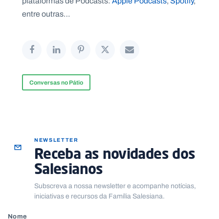
plataformas de Podcasts:
Apple Podcasts
,
Spotify
,
.
entre outras…
p
t
A
C
g
o
e
n
n
t
Conversas no Pátio
d
a
a
c
t
o
s
N
NEWSLETTER
e
Receba as novidades dos
w
s
Salesianos
l
e
tt
Subscreva a nossa newsletter e acompanhe notícias,
e
iniciativas e recursos da Família Salesiana.
r
Nome