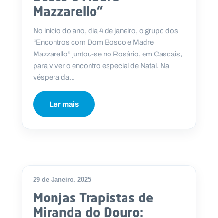
Mazzarello”
No início do ano, dia 4 de janeiro, o grupo dos
“Encontros com Dom Bosco e Madre
P
Mazzarello” juntou-se no Rosário, em Cascais,
O
R
para viver o encontro especial de Natal. Na
T
A
véspera da...
L
N
A
C
Ler mais
I
O
N
A
L
S
a
l
e
s
i
29 de Janeiro, 2025
a
Monjas Trapistas de
n
o
Miranda do Douro:
s