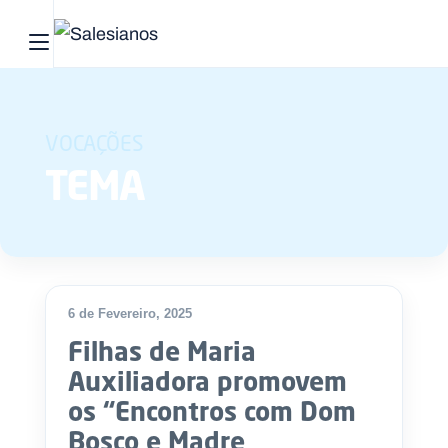
Abrir menu principal
Pesquisar no site
VOCAÇÕES
Início
TEMA
Quem
somos
O
que
6 de Fevereiro, 2025
fazemos
Filhas de Maria
Auxiliadora promovem
Recursos
os “Encontros com Dom
Notícias
Bosco e Madre