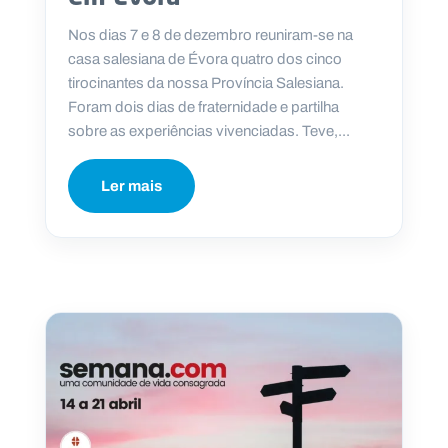
Nos dias 7 e 8 de dezembro reuniram-se na
casa salesiana de Évora quatro dos cinco
tirocinantes da nossa Província Salesiana.
Foram dois dias de fraternidade e partilha
sobre as experiências vivenciadas. Teve,...
Ler mais