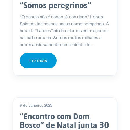
.
“Somos peregrinos”
p
t
“O desejo não é nosso, é-nos dado” Lisboa.
Saímos das nossas casas como peregrinos. À
hora de “Laudes” ainda estamos entrelaçados
A
C
na malha urbana. Somos muitos milhares a
g
o
e
n
correr ansiosamente num labirinto de...
n
t
d
a
a
c
Ler mais
t
o
s
N
e
w
s
l
e
9 de Janeiro, 2025
tt
e
“Encontro com Dom
r
Bosco” de Natal junta 30