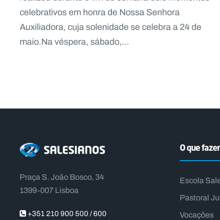
celebrativos em honra de Nossa Senhora
Auxiliadora, cuja solenidade se celebra a 24 de
maio.Na véspera, sábado,...
O que faz
Praça S. João Bosco, 34
Escola Sal
1399-007 Lisboa
Pastoral Ju
+351 210 900 500 / 600
Vocações