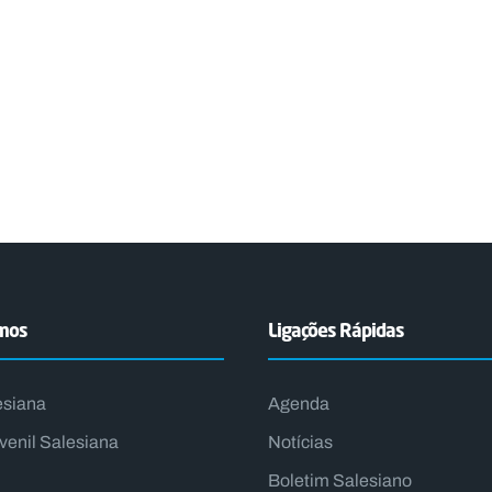
emos
Ligações Rápidas
esiana
Agenda
venil Salesiana
Notícias
Boletim Salesiano