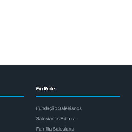
Em Rede
Fundação Salesianos
Salesianos Editora
Família Salesiana