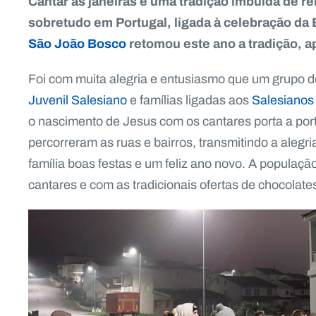
Cantar as janeiras é uma tradição imbuída de re
sobretudo em Portugal, ligada à celebração da 
São João Bosco
retomou este ano a tradição, 
Foi com muita alegria e entusiasmo que um grupo d
Juvenil Salesiano
e famílias ligadas aos
Salesianos
o nascimento de Jesus com os cantares porta a port
percorreram as ruas e bairros, transmitindo a aleg
família boas festas e um feliz ano novo. A populaç
cantares e com as tradicionais ofertas de chocolates