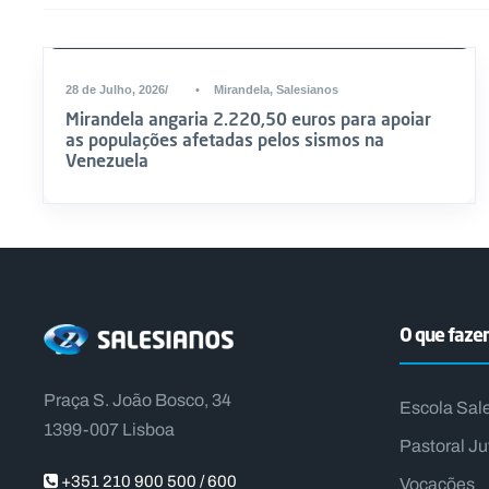
DESTAQUE
28 de Julho, 2026
•
Mirandela
,
Salesianos
Mirandela angaria 2.220,50 euros para apoiar
as populações afetadas pelos sismos na
Venezuela
O que faz
Praça S. João Bosco, 34
Escola Sal
1399-007 Lisboa
Pastoral Ju
+351 210 900 500 / 600
Vocações