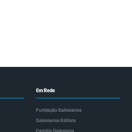
Em Rede
Fundação Salesianos
Salesianos Editora
Família Salesiana