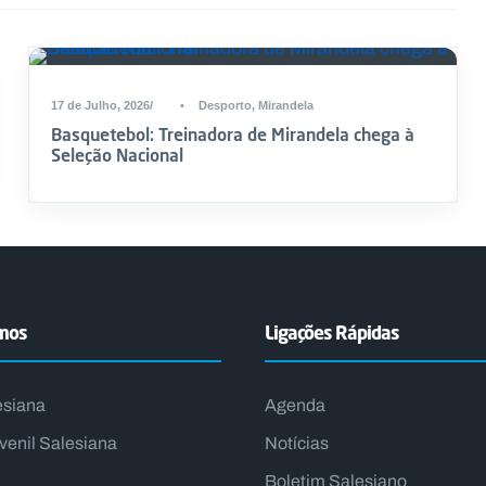
17 de Julho, 2026
•
Desporto
,
Mirandela
Basquetebol: Treinadora de Mirandela chega à
Seleção Nacional
emos
Ligações Rápidas
esiana
Agenda
venil Salesiana
Notícias
Boletim Salesiano