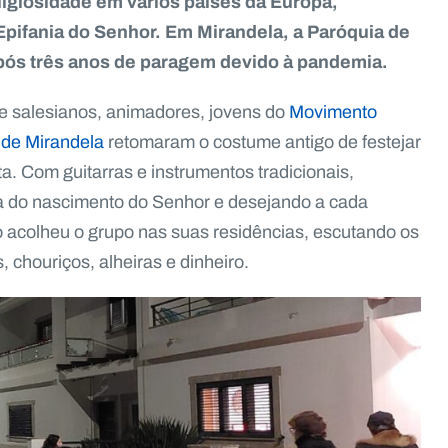
ligiosidade em vários países da Europa,
Epifania do Senhor. Em Mirandela, a Paróquia de
após três anos de paragem devido à pandemia.
e salesianos, animadores, jovens do
Movimento
 de Mirandela
retomaram o costume antigo de festejar
a. Com guitarras e instrumentos tradicionais,
ria do nascimento do Senhor e desejando a cada
ão acolheu o grupo nas suas residências, escutando os
, chouriços, alheiras e dinheiro.