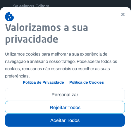
Salesianos Editora
×
Família Salesiana
Valorizamos a sua
Missão Dom Bosco
Jogos Nacionais Salesianos
privacidade
Utilizamos cookies para melhorar a sua experiência de
navegação e analisar o nosso tráfego. Pode aceitar todos os
cookies, recusar os não essenciais ou escolher as suas
preferências.
Política de Privacidade
Política de Cookies
Personalizar
Rejeitar Todos
Copyright © Fundação Salesianos
|
|
Recrutamento
Canal de Denúncia Interno
Politica de
Aceitar Todos
|
|
Privacidade
Politica de Cookies
Termos e Condições