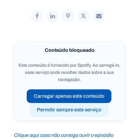
P
O
R
T
A
Conteúdo bloqueado
L
N
A
C
Este conteúdo é fornecido por Spotify. Ao carregá-lo,
I
O
esse serviço pode recolher dados sobre a sua
N
A
navegação.
L
S
a
Carregar apenas este conteúdo
l
e
s
Permitir sempre este serviço
i
a
n
o
Clique aqui caso não consiga ouvir o episódio
s