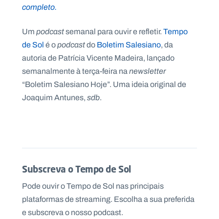
.
completo.
p
t
Um
podcast
semanal para ouvir e refletir.
Tempo
de Sol
é o
podcast
do
Boletim Salesiano
, da
A
C
autoria de Patrícia Vicente Madeira, lançado
g
o
semanalmente à terça-feira na
newsletter
e
n
n
t
“Boletim Salesiano Hoje”. Uma ideia original de
d
a
a
c
Joaquim Antunes,
sdb
.
t
o
s
N
e
w
s
l
Subscreva o Tempo de Sol
e
tt
Pode ouvir o Tempo de Sol nas principais
e
r
plataformas de streaming. Escolha a sua preferida
e subscreva o nosso podcast.