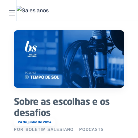
Abrir menu principal
Pesquisar no site
Início
Quem
somos
O
que
Sobre as escolhas e os
fazemos
desafios
Recursos
24 de junho de 2024
POR
BOLETIM SALESIANO
PODCASTS
Notícias